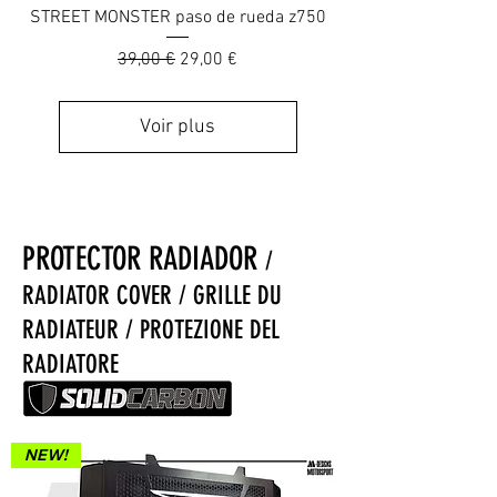
STREET MONSTER paso de rueda z750
Prix original
Prix promotionnel
39,00 €
29,00 €
Voir plus
PROTECTOR RADIADOR
/
RADIATOR COVER / GRILLE DU
RADIATEUR / PROTEZIONE DEL
RADIATORE
NEW!