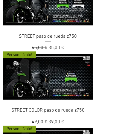
STREET paso de rueda z750
Prix original
Prix promotionnel
45,00 €
35,00 €
Personalízalo!
STREET COLOR paso de rueda z750
Prix original
Prix promotionnel
49,00 €
39,00 €
Personalízalo!