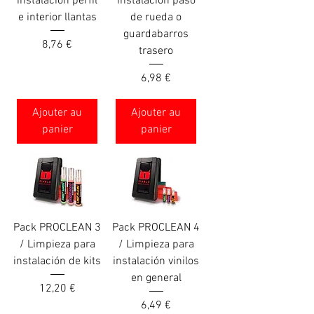
instalación perfil
instalación paso
e interior llantas
de rueda o
guardabarros
Prix
8,76 €
trasero
Prix
6,98 €
Ajouter au
Ajouter au
panier
panier
Pack PROCLEAN 3
Pack PROCLEAN 4
/ Limpieza para
/ Limpieza para
instalación de kits
instalación vinilos
en general
Prix
12,20 €
Prix
6,49 €