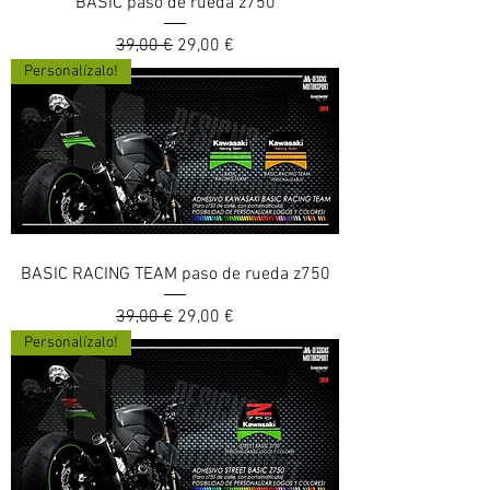
BASIC paso de rueda z750
Prix original
Prix promotionnel
39,00 €
29,00 €
Personalízalo!
BASIC RACING TEAM paso de rueda z750
Prix original
Prix promotionnel
39,00 €
29,00 €
Personalízalo!