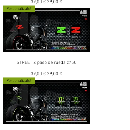
Prix original
Prix promotionnel
39,00 €
29,00 €
Personalízalo!
STREET Z paso de rueda z750
Prix original
Prix promotionnel
39,00 €
29,00 €
Personalízalo!