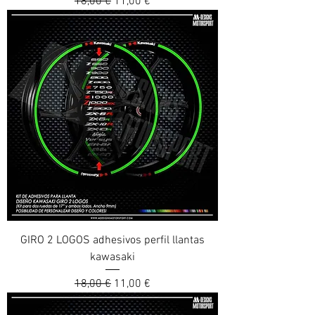
Prix original
Prix promotionnel
18,00 €
11,00 €
GIRO 2 LOGOS adhesivos perfil llantas
kawasaki
Prix original
Prix promotionnel
18,00 €
11,00 €