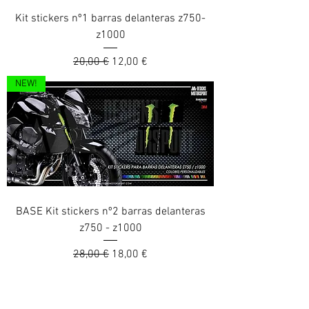
Kit stickers nº1 barras delanteras z750-
z1000
Prix original
Prix promotionnel
20,00 €
12,00 €
NEW!
BASE Kit stickers nº2 barras delanteras
z750 - z1000
Prix original
Prix promotionnel
28,00 €
18,00 €