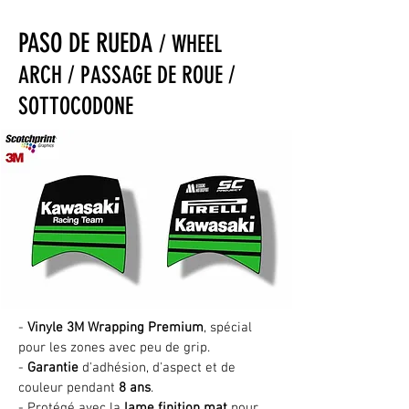
PASO DE RUEDA
/ WHEEL
ARCH / PASSAGE DE ROUE /
SOTTOCODONE
-
Vinyle 3M Wrapping Premium
, spécial
pour les zones avec peu de grip.
-
Garantie
d'adhésion, d'aspect et de
couleur pendant
8 ans
.
- Protégé avec la
lame finition mat
pour