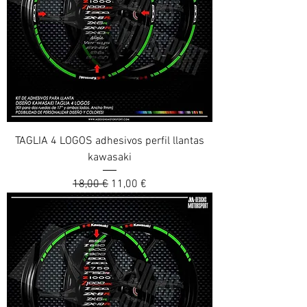
TAGLIA 4 LOGOS adhesivos perfil llantas
kawasaki
Prix original
Prix promotionnel
18,00 €
11,00 €