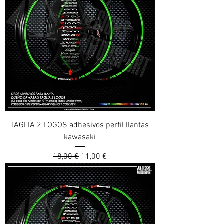
TAGLIA 2 LOGOS adhesivos perfil llantas
kawasaki
Prix original
Prix promotionnel
18,00 €
11,00 €