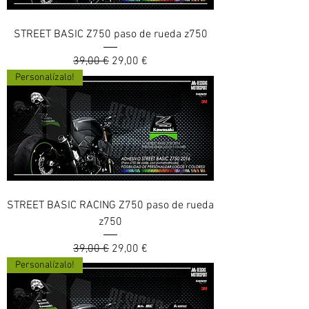
STREET BASIC Z750 paso de rueda z750
Prix original
Prix promotionnel
39,00 €
29,00 €
Personalízalo!
STREET BASIC RACING Z750 paso de rueda
z750
Prix original
Prix promotionnel
39,00 €
29,00 €
Personalízalo!