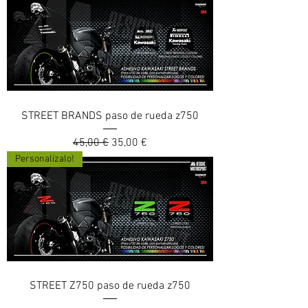
STREET BRANDS paso de rueda z750
Prix original
Prix promotionnel
45,00 €
35,00 €
Personalízalo!
STREET Z750 paso de rueda z750