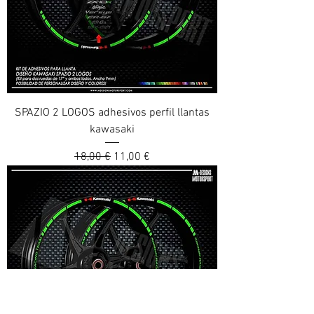
SPAZIO 2 LOGOS adhesivos perfil llantas
kawasaki
Prix original
Prix promotionnel
18,00 €
11,00 €