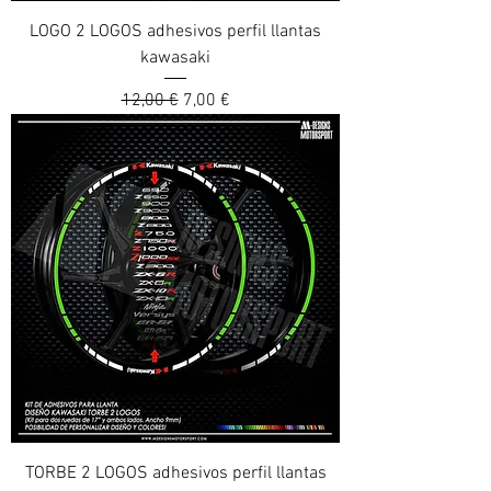
LOGO 2 LOGOS adhesivos perfil llantas
kawasaki
Prix original
Prix promotionnel
12,00 €
7,00 €
TORBE 2 LOGOS adhesivos perfil llantas