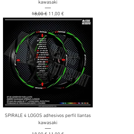
kawasaki
Prix original
Prix promotionnel
18,00 €
11,00 €
SPIRALE 4 LOGOS adhesivos perfil llantas
kawasaki