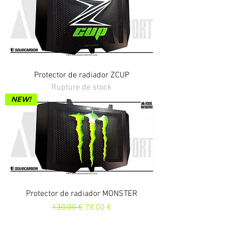
Protector de radiador ZCUP
Rupture de stock
NEW!
Protector de radiador MONSTER
Prix original
Prix promotionnel
130,00 €
78,00 €