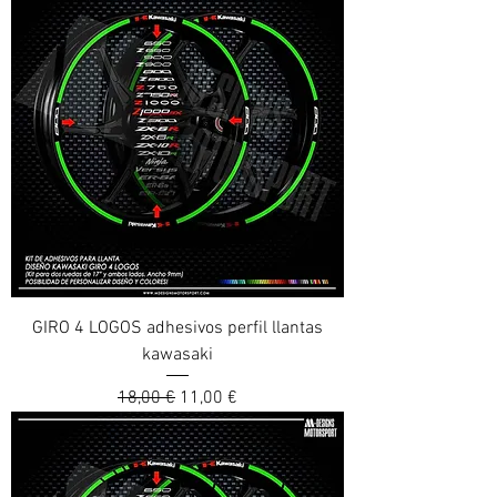
GIRO 4 LOGOS adhesivos perfil llantas
kawasaki
Prix original
Prix promotionnel
18,00 €
11,00 €