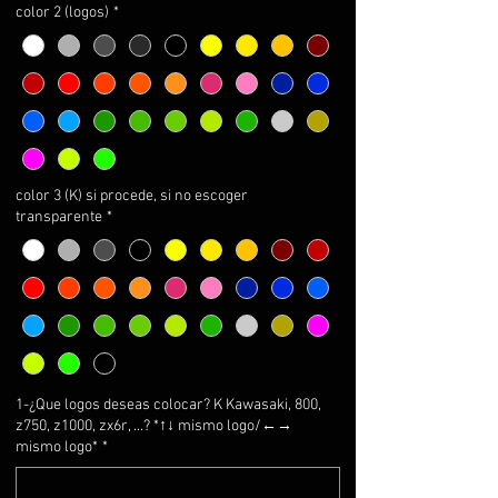
color 2 (logos)
*
color 3 (K) si procede, si no escoger
transparente
*
1-¿Que logos deseas colocar? K Kawasaki, 800,
z750, z1000, zx6r, ...? *↑↓ mismo logo/←→
mismo logo*
*