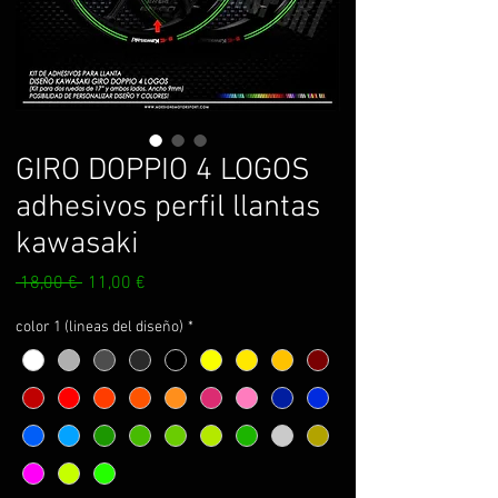
GIRO DOPPIO 4 LOGOS
adhesivos perfil llantas
kawasaki
Prix
Prix
 18,00 € 
11,00 €
original
promotionnel
color 1 (lineas del diseño)
*