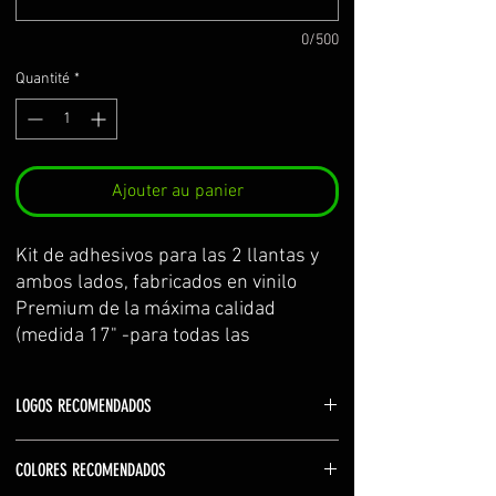
0/500
Quantité
*
Ajouter au panier
Kit de adhesivos para las 2 llantas y
ambos lados, fabricados en vinilo
Premium de la máxima calidad
(medida 17" -para todas las
kawasaki-)
Se sirve por partes, cortados con la
LOGOS RECOMENDADOS
curvatura de la llanta y con
transportador para facilitar su
↑↓ arriba y abajo: K Kawasaki
colocación.
COLORES RECOMENDADOS
←→ izquierda y derecha: modelo de la
El kit incluye: adhesivos e