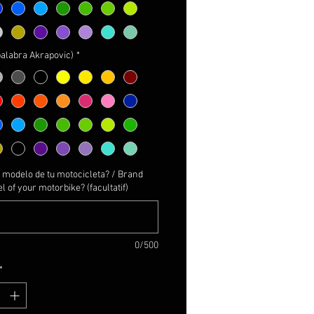
NALIZABLES!
ger el color de las líneas y la
a Kawasaki
palabra Akrapovic)
*
ger el color de la K y simbolo
vic
ger el color de la palabra
vic
E DESEA OTRA COMBINACION
LORES CONTACTAR POR
DO-
 modelo de tu motocicleta? / Brand
 of your motorbike? (facultatif)
prefijados
R AMPLIACIÓN DE
0/500
ACIÓN A PIE DE PÁGINA*
*