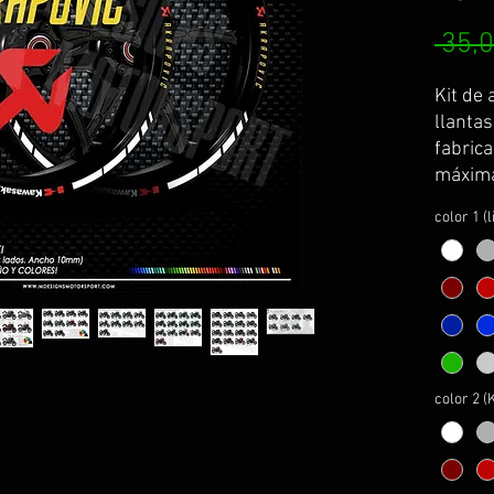
 35,0
Kit de 
llantas
fabric
máxima
todas 
color 1 (
Se sirv
curvatu
transpo
colocac
El kit 
adhesiv
adhesi
color 2 (
centrar
los def
cuidad