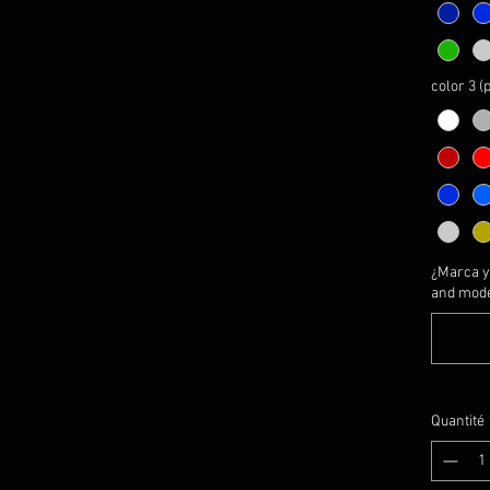
PERSO
1- esco
palabr
color 3 (
2- esco
Akrapo
3- esco
Akrapo
-SI S
DE CO
PRIVA
¿Marca y
and model
Logos 
*MIRA
INFORM
Quantité