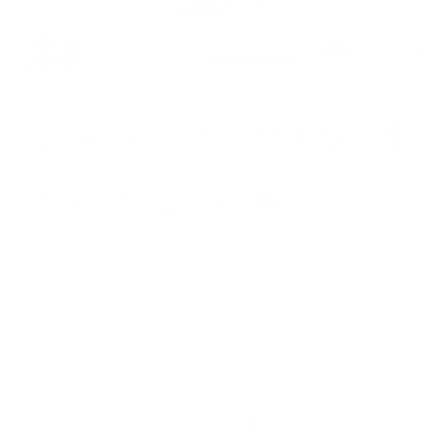
eur
ur