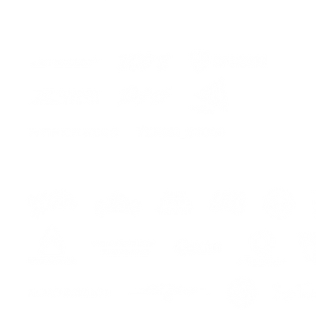
hes
s
s