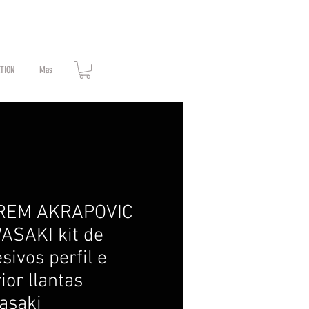
ATION
Mas
REM AKRAPOVIC
ASAKI kit de
sivos perfil e
rior llantas
asaki