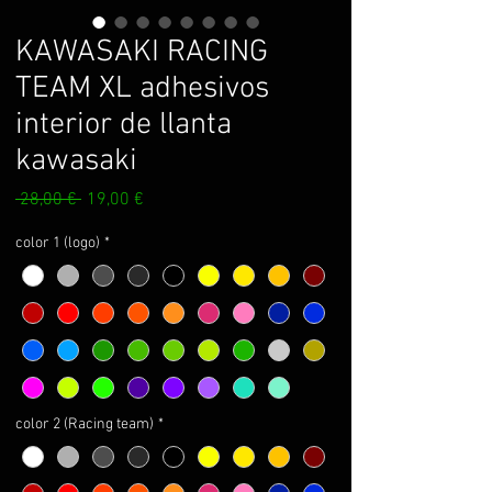
KAWASAKI RACING
TEAM XL adhesivos
interior de llanta
kawasaki
Prix
Prix
 28,00 € 
19,00 €
original
promotionnel
color 1 (logo)
*
color 2 (Racing team)
*