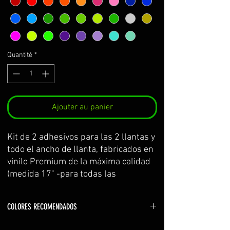
Quantité
*
Ajouter au panier
Kit de 2 adhesivos para las 2 llantas y 
todo el ancho de llanta, fabricados en 
vinilo Premium de la máxima calidad 
(medida 17" -para todas las 
kawasaki-)
Se sirve por partes y con 
COLORES RECOMENDADOS
transportador para facilitar su 
colocación.
Color logo: blanco (white), verde-kawa (yellow