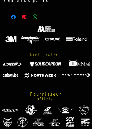
central mas grande.
En negro satinado para una
integración perfecta y pintura
reforzada anti-ralladuras.
Logo en vinilo con capa de protección,
y colores exactos a la paleta oficial.
Personalizables los colores. Con
posibilidad de recambios en caso de
Distributeur
daños.
Test realizado sin perdida de
refrigeración al radiador.
Protección y diseño con la garantía de
SolidCarbon Japan.
Válido para z800 y z800E.
Fournisseur
officiel
ENG
The new radiator guard is of a
higher standard.
The new design is more refined and
the central logo is biger.