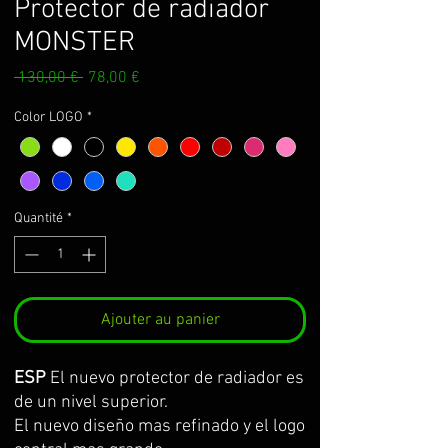
Protector de radiador
MONSTER
Prix
Prix
 130,00 € 
78,00 €
original
promotionnel
Color LOGO
*
Quantité
*
Ajouter au panier
ESP
El nuevo protector de radiador es
de un nivel superior.
El nuevo diseño mas refinado y el logo