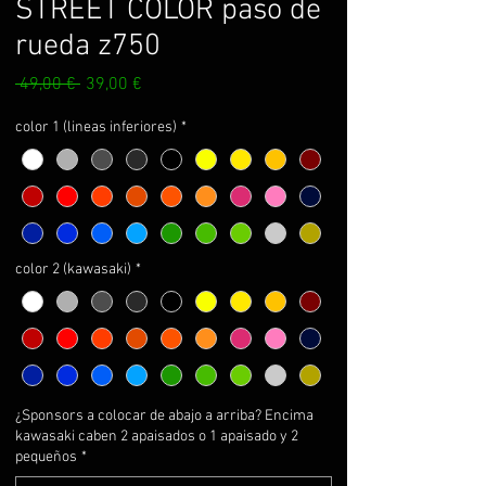
STREET COLOR paso de
rueda z750
Prix
Prix
 49,00 € 
39,00 €
original
promotionnel
color 1 (lineas inferiores)
*
color 2 (kawasaki)
*
¿Sponsors a colocar de abajo a arriba? Encima
kawasaki caben 2 apaisados o 1 apaisado y 2
pequeños
*