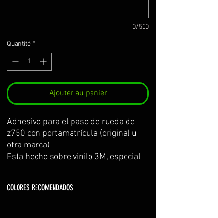
0/500
Quantité
*
Ajouter au panier
Adhesivo para el paso de rueda de
z750 con portamatrícula (original u
otra marca)
Esta hecho sobre vinilo 3M, especial
para zonas con poca adhesión. El kit
incluye: adhesivo paso de rueda,
COLORES RECOMENDADOS
adhesivo de prueba para practicar y
centrar la colocación antes de poner
Sponsors en blanco (white)
el definitivo, e instrucciones de
Lineas en el color de la motocicleta