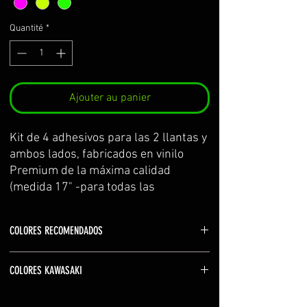
Quantité
*
Ajouter au panier
Kit de 4 adhesivos para las 2 llantas y 
ambos lados, fabricados en vinilo 
Premium de la máxima calidad 
(medida 17" -para todas las 
kawasaki-)
Se sirve por partes y con 
COLORES RECOMENDADOS
transportador para facilitar su 
colocación.
Color logos: blanco (white) o mismo que la
El kit incluye: adhesivos e 
COLORES KAWASAKI
motocicleta
instrucciones de cuidados y montaje.
Color Z: rojo (red) o mismo motocicleta
verde kawasaki YELLOW GREEN
Colores no disponibles u otra configuración