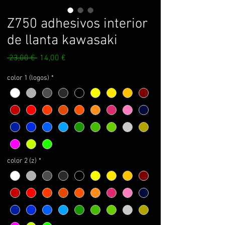
Z750 adhesivos interior
de llanta kawasaki
Prix
Prix
 23,00 € 
14,00 €
original
promotionnel
color 1 (logos)
*
color 2 (z)
*