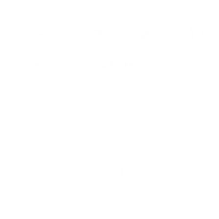
eur
ur