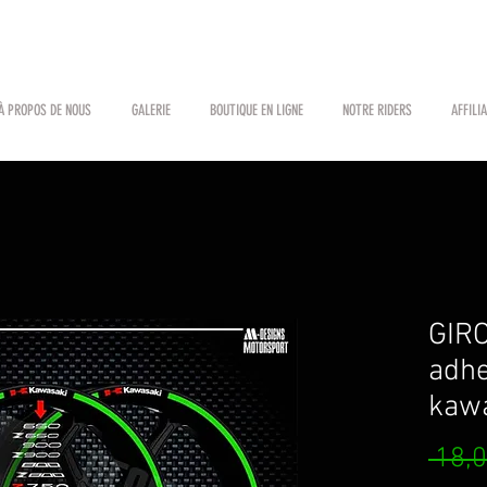
À PROPOS DE NOUS
GALERIE
BOUTIQUE EN LIGNE
NOTRE RIDERS
AFFILI
GIR
adhe
kaw
 18,0