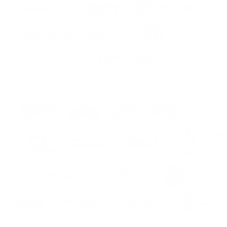
hes
s
s