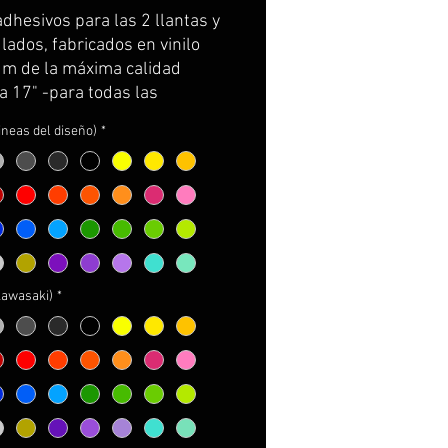
original
promotionnel
adhesivos para las 2 llantas y
ados, fabricados en vinilo
m de la máxima calidad
a 17" -para todas las
ki-)
lineas del diseño)
*
e por partes, cortados con la
ra de la llanta y con
rtador para facilitar su
ión.
incluye: adhesivos e
cciones de cuidados y
e.
kawasaki)
*
NALIZABLES!
ger los logos a incorporar
ger el color de las líneas
ger el color de los logos
ger el color de la K y de la Z