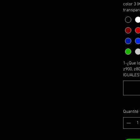
(mismo 
color 3 (
el logo
transpar
en colo
selecci
se des
el logo
Los do
ser lo
1-¿Que l
*MIRA
z900, z800
IGUALES*
INFORM
Quantité