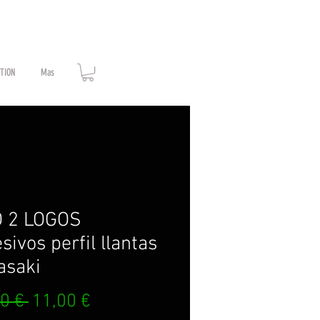
ATION
Mas
O 2 LOGOS
sivos perfil llantas
asaki
Prix
Prix
0 € 
11,00 €