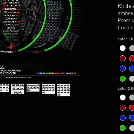
Kit de 
ambos l
Premiu
(medid
kawasa
color 1 (
Se sirv
curvatu
transpo
colocac
El kit 
instru
montaj
color 2 (
PERSO
1- esco
2- esco
3- esco
4- esco