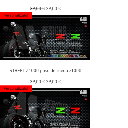
Prix original
Prix promotionnel
39,00 €
29,00 €
Personalízalo!
STREET Z1000 paso de rueda z1000
Prix original
Prix promotionnel
39,00 €
29,00 €
Personalízalo!