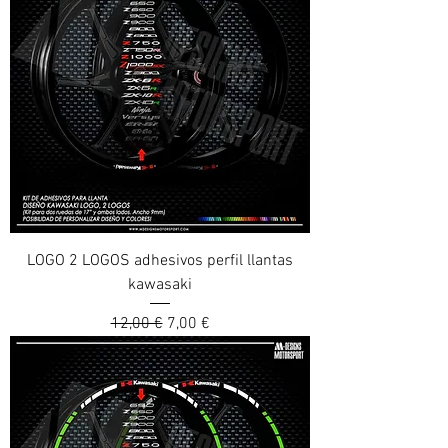
LOGO 2 LOGOS adhesivos perfil llantas
kawasaki
Prix original
Prix promotionnel
12,00 €
7,00 €