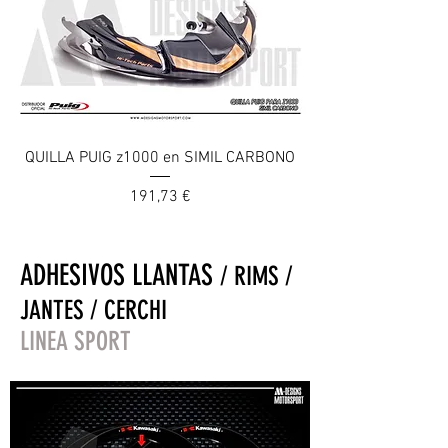
QUILLA PUIG z1000 en SIMIL CARBONO
Prix
191,73 €
ADHESIVOS LLANTAS
/ RIMS /
JANTES / CERCHI
LINEA SPORT