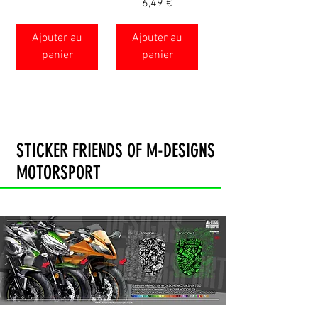
Prix
6,49 €
Ajouter au
Ajouter au
panier
panier
STICKER FRIENDS OF M-DESIGNS
MOTORSPORT