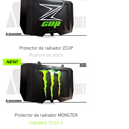
Protector de radiador ZCUP
Rupture de stock
NEW!
Protector de radiador MONSTER
Prix original
Prix promotionnel
130,00 €
78,00 €