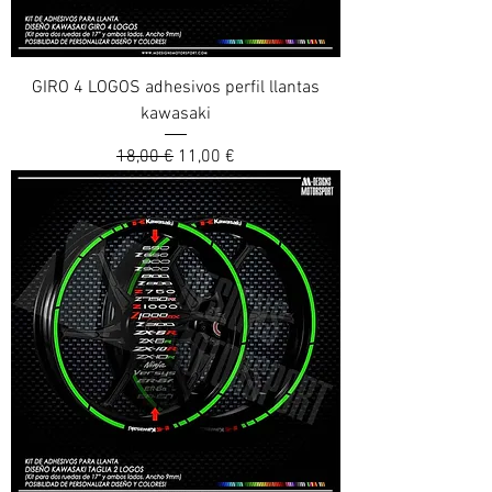
GIRO 4 LOGOS adhesivos perfil llantas
kawasaki
Prix original
Prix promotionnel
18,00 €
11,00 €