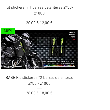
Kit stickers nº1 barras delanteras z750-
z1000
Prix original
Prix promotionnel
20,00 €
12,00 €
NEW!
BASE Kit stickers nº2 barras delanteras
z750 - z1000
Prix original
Prix promotionnel
28,00 €
18,00 €