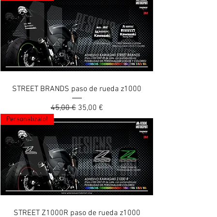
STREET BRANDS paso de rueda z1000
Prix original
Prix promotionnel
45,00 €
35,00 €
Personalízalo!
STREET Z1000R paso de rueda z1000