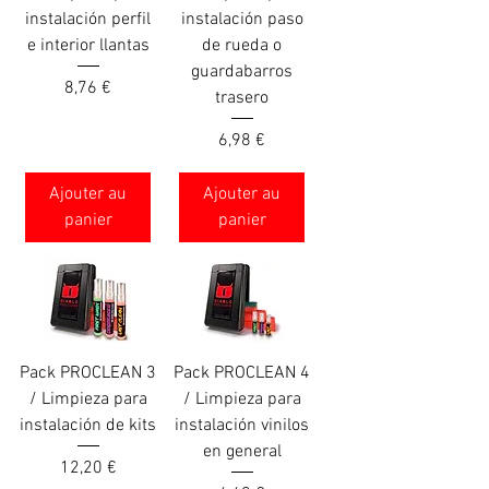
instalación perfil
instalación paso
e interior llantas
de rueda o
guardabarros
Prix
8,76 €
trasero
Prix
6,98 €
Ajouter au
Ajouter au
panier
panier
Pack PROCLEAN 3
Pack PROCLEAN 4
/ Limpieza para
/ Limpieza para
instalación de kits
instalación vinilos
en general
Prix
12,20 €