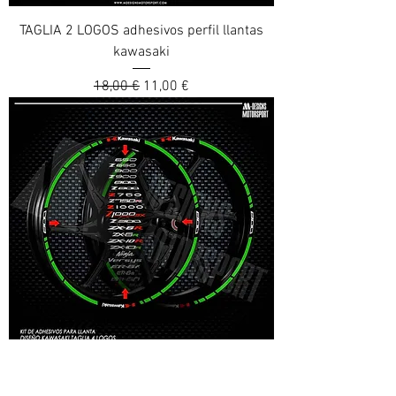
TAGLIA 2 LOGOS adhesivos perfil llantas
kawasaki
Prix original
Prix promotionnel
18,00 €
11,00 €
TAGLIA 4 LOGOS adhesivos perfil llantas