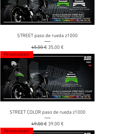
STREET paso de rueda z1000
Prix original
Prix promotionnel
45,00 €
35,00 €
Personalízalo!
STREET COLOR paso de rueda z1000
Prix original
Prix promotionnel
49,00 €
39,00 €
Personalízalo!