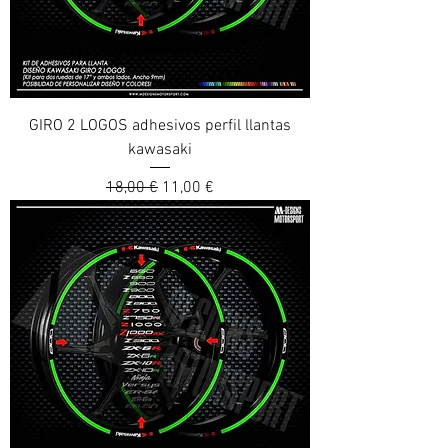
GIRO 2 LOGOS adhesivos perfil llantas
kawasaki
Prix original
Prix promotionnel
18,00 €
11,00 €