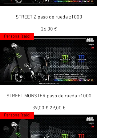
STREET Z paso de rueda z1000
Prix
26,00 €
Personalízalo!
STREET MONSTER paso de rueda z1000
Prix original
Prix promotionnel
39,00 €
29,00 €
Personalízalo!