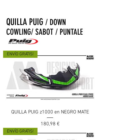
QUILLA PUIG
/ DOWN
COWLING/ SABOT / PUNTALE
ENVÍO GRATIS!
QUILLA PUIG z1000 en NEGRO MATE
Prix
180,98 €
ENVÍO GRATIS!