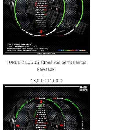
TORBE 2 LOGOS adhesivos perfil llantas
kawasaki
Prix original
Prix promotionnel
18,00 €
11,00 €