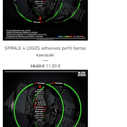
SPIRALE 4 LOGOS adhesivos perfil llantas
kawasaki
Prix original
Prix promotionnel
18,00 €
11,00 €