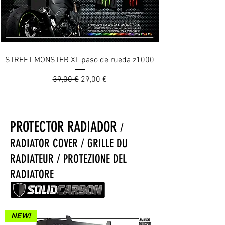
STREET MONSTER XL paso de rueda z1000
Prix original
Prix promotionnel
39,00 €
29,00 €
PROTECTOR RADIADOR
/
RADIATOR COVER / GRILLE DU
RADIATEUR / PROTEZIONE DEL
RADIATORE
NEW!