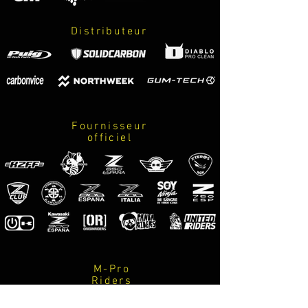
gris z800 METALLIC GREY
verde monster LIME GREEN
Distributeur
Fournisseur
officiel
M-Pro
Riders