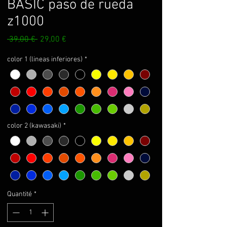
BASIC paso de rueda
z1000
Prix
Prix
 39,00 € 
29,00 €
original
promotionnel
color 1 (lineas inferiores)
*
color 2 (kawasaki)
*
Quantité
*