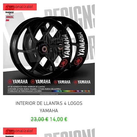
Personalízalo!
INTERIOR DE LLANTAS 4 LOGOS
YAMAHA
Prix original
Prix promotionnel
23,00 €
14,00 €
Personalízalo!