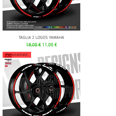
TAGLIA 2 LOGOS YAMAHA
Prix original
Prix promotionnel
18,00 €
11,00 €
Personalízalo!