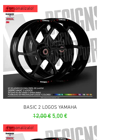
Personalízalo!
BASIC 2 LOGOS YAMAHA
Prix original
Prix promotionnel
12,00 €
5,00 €
Personalízalo!