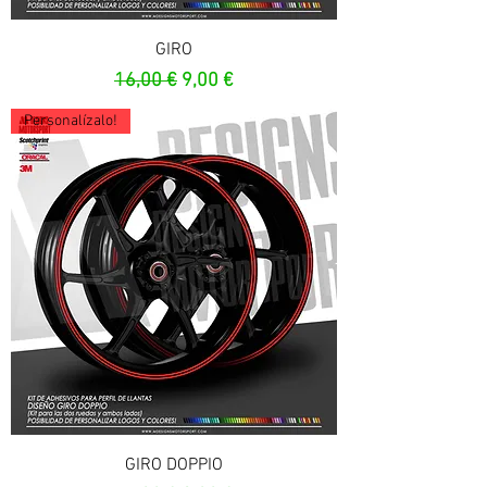
GIRO
Prix original
Prix promotionnel
16,00 €
9,00 €
Personalízalo!
GIRO DOPPIO