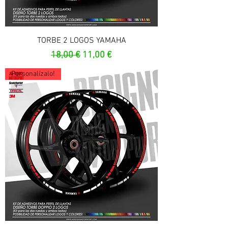
TORBE 2 LOGOS YAMAHA
Prix original
Prix promotionnel
18,00 €
11,00 €
Personalízalo!