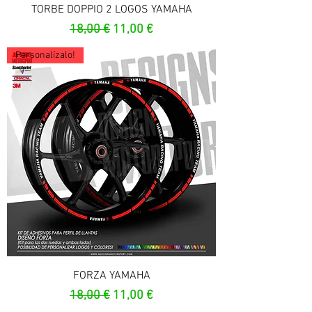
TORBE DOPPIO 2 LOGOS YAMAHA
Prix original
Prix promotionnel
18,00 €
11,00 €
Personalízalo!
FORZA YAMAHA
Prix original
Prix promotionnel
18,00 €
11,00 €