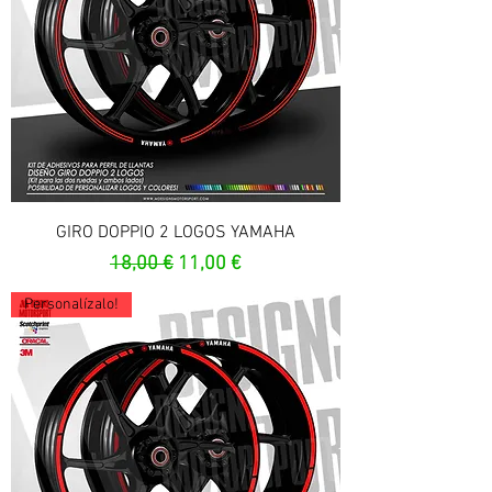
GIRO DOPPIO 2 LOGOS YAMAHA
Prix original
Prix promotionnel
18,00 €
11,00 €
Personalízalo!