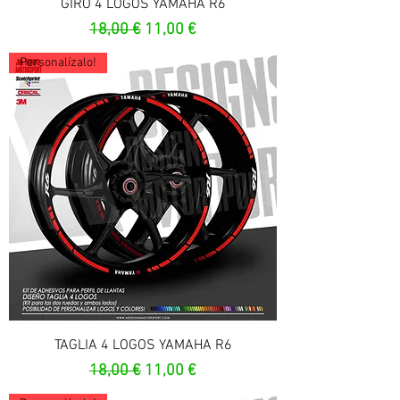
GIRO 4 LOGOS YAMAHA R6
Prix original
Prix promotionnel
18,00 €
11,00 €
Personalízalo!
TAGLIA 4 LOGOS YAMAHA R6
Prix original
Prix promotionnel
18,00 €
11,00 €