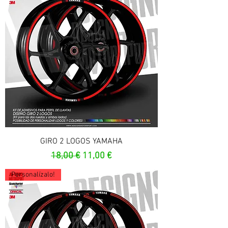
GIRO 2 LOGOS YAMAHA
Prix original
Prix promotionnel
18,00 €
11,00 €
Personalízalo!