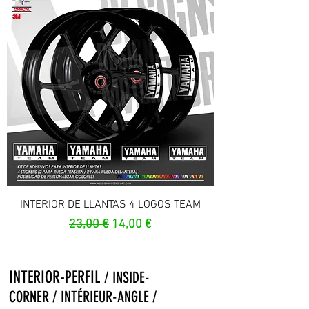
INTERIOR DE LLANTAS 4 LOGOS TEAM
Prix original
Prix promotionnel
23,00 €
14,00 €
INTERIOR-PERFIL
/ INSIDE-
CORNER / INTÉRIEUR-ANGLE /