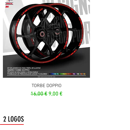
TORBE DOPPIO
Prix original
Prix promotionnel
16,00 €
9,00 €
2 LOGOS