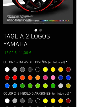
TAGLIA 2 LOGOS
YAMAHA
Prix
Prix
 18,00 € 
11,00 €
original
promotionnel
COLOR 1 -LINEAS DEL DISEÑO- (en foto red)
*
COLOR 2 -SIMBOLO DIAPASONES- (en foto red)
*