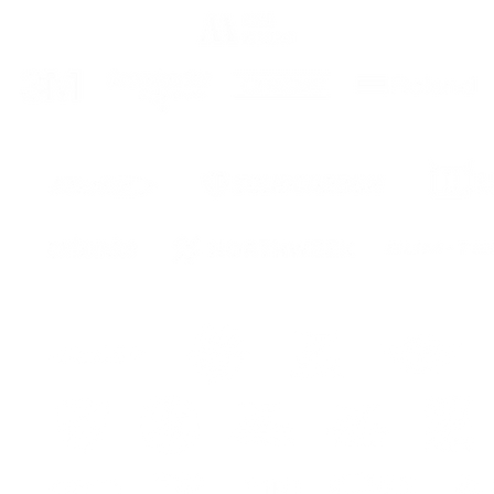
the cur
carrier
GUARA
COLOR
FOR 8 
The kit
- stick
eur
- instr
assemb
ITA
Kit 
ed entr
Premiu
Lo ser
ur
la curv
traspor
colloc