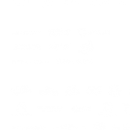
CONSE
ASPETT
Il kit i
- adesi
- istru
hes
s
s