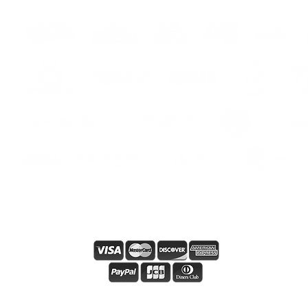
hes
s
s
Paiement en ligne sécurisé
Condiciones y términos generales