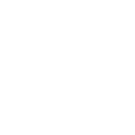
CONSE
ASPETT
Il kit i
- adesi
ur
- istru