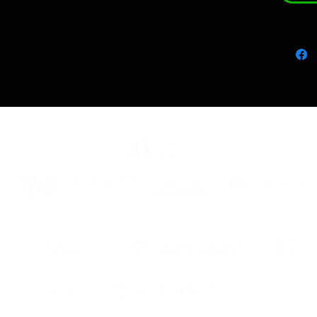
the cur
carrier
GUARA
COLOR
FOR 8 
The kit
- stick
- instr
assemb
ITA
Kit 
ed entr
Premiu
Lo ser
eur
la curv
traspor
colloc