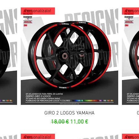
Personalízalo!
Persona
Aperçu rapide
GIRO 2 LOGOS YAMAHA
ionnel
Prix original
Prix promotionnel
18,00 €
11,00 €
Personalízalo!
Persona