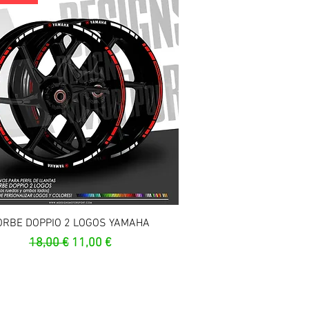
Aperçu rapide
ORBE DOPPIO 2 LOGOS YAMAHA
Prix original
Prix promotionnel
18,00 €
11,00 €