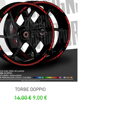
Aperçu rapide
TORBE DOPPIO
Prix original
Prix promotionnel
16,00 €
9,00 €