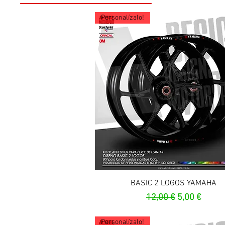
Personalízalo!
Aperçu rapide
BASIC 2 LOGOS YAMAHA
Prix original
Prix promot
12,00 €
5,00 €
Personalízalo!