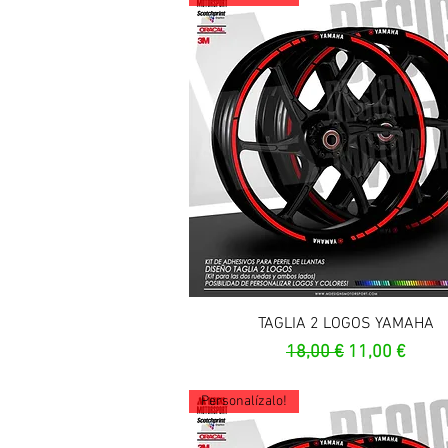
Aperçu rapide
TAGLIA 2 LOGOS YAMAHA
Prix original
Prix promoti
18,00 €
11,00 €
Personalízalo!