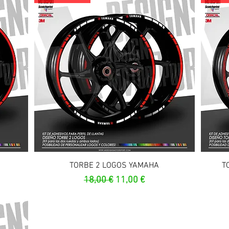
Aperçu rapide
TORBE 2 LOGOS YAMAHA
T
onnel
Prix original
Prix promotionnel
18,00 €
11,00 €