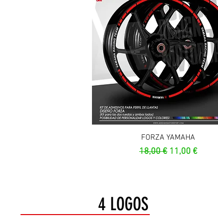
Aperçu rapide
FORZA YAMAHA
Prix original
Prix promoti
18,00 €
11,00 €
4 LOGOS