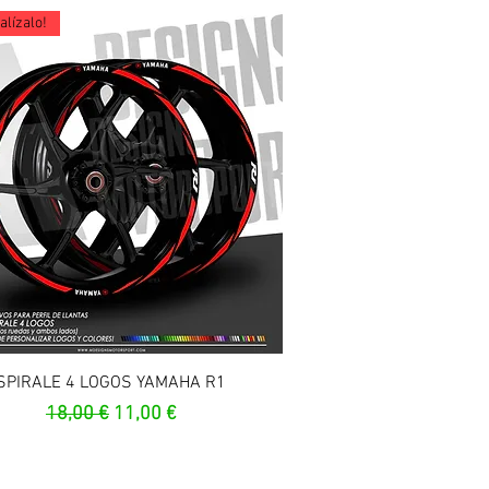
lízalo!
Aperçu rapide
SPIRALE 4 LOGOS YAMAHA R1
Prix original
Prix promotionnel
18,00 €
11,00 €