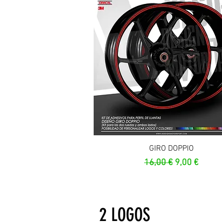
Aperçu rapide
GIRO DOPPIO
Prix original
Prix promot
16,00 €
9,00 €
2 LOGOS