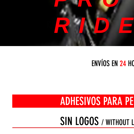
RID
ENVÍOS EN
24
HO
ADHESIVOS PARA PERFIL
SIN LOGOS
/ WITHOUT 