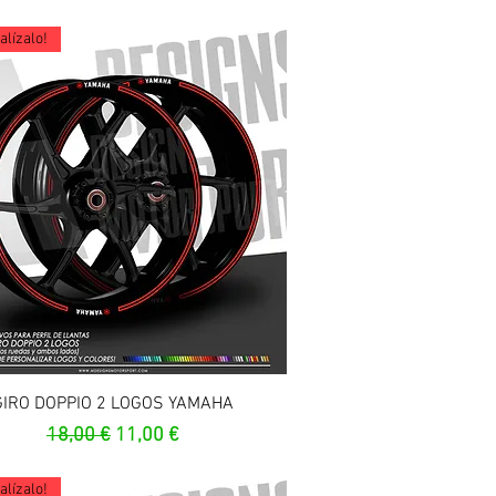
lízalo!
Aperçu rapide
GIRO DOPPIO 2 LOGOS YAMAHA
Prix original
Prix promotionnel
18,00 €
11,00 €
lízalo!