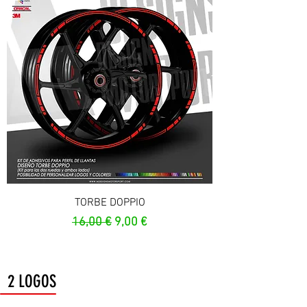
TORBE DOPPIO
Prix original
Prix promotionnel
16,00 €
9,00 €
2 LOGOS