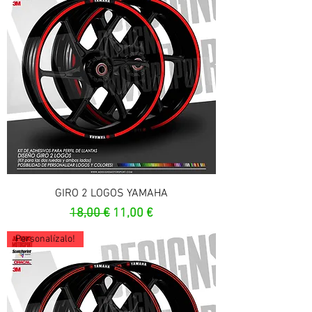
GIRO 2 LOGOS YAMAHA
Prix original
Prix promotionnel
18,00 €
11,00 €
Personalízalo!