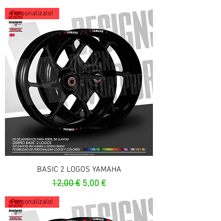
Personalízalo!
BASIC 2 LOGOS YAMAHA
Prix original
Prix promotionnel
12,00 €
5,00 €
Personalízalo!