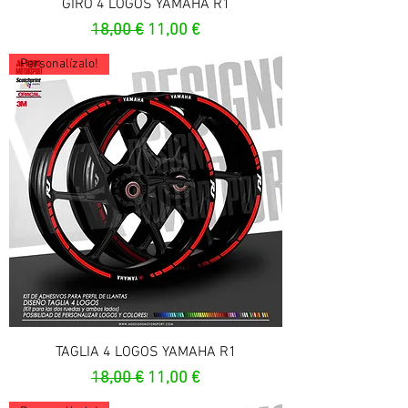
GIRO 4 LOGOS YAMAHA R1
Prix original
Prix promotionnel
18,00 €
11,00 €
Personalízalo!
TAGLIA 4 LOGOS YAMAHA R1
Prix original
Prix promotionnel
18,00 €
11,00 €