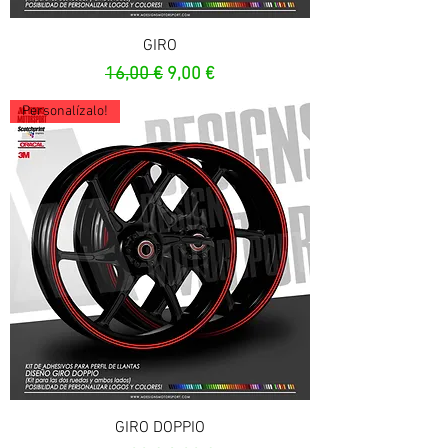
GIRO
Prix original
Prix promotionnel
16,00 €
9,00 €
Personalízalo!
GIRO DOPPIO