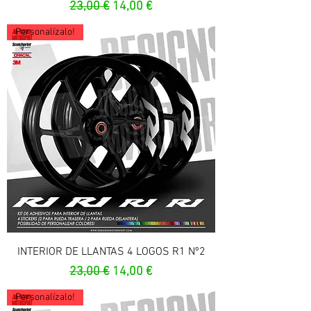
Prix original
Prix promotionnel
23,00 €
14,00 €
Personalízalo!
INTERIOR DE LLANTAS 4 LOGOS R1 Nº2
Prix original
Prix promotionnel
23,00 €
14,00 €
Personalízalo!