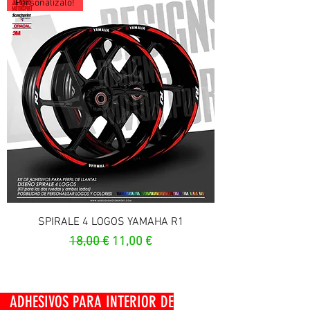
Personalízalo!
SPIRALE 4 LOGOS YAMAHA R1
Prix original
Prix promotionnel
18,00 €
11,00 €
OS PARA INTERIOR DE