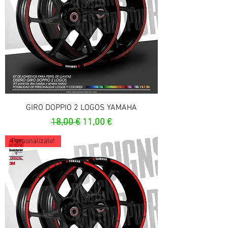
GIRO DOPPIO 2 LOGOS YAMAHA
Prix original
Prix promotionnel
18,00 €
11,00 €
Personalízalo!