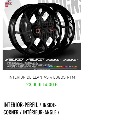
INTERIOR DE LLANTAS 4 LOGOS R1M
Prix original
Prix promotionnel
23,00 €
14,00 €
INTERIOR-PERFIL
/ INSIDE-
CORNER / INTÉRIEUR-ANGLE /