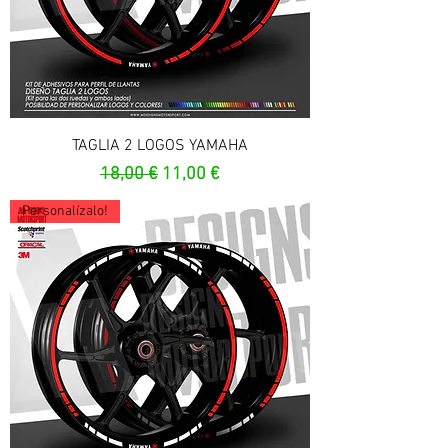
TAGLIA 2 LOGOS YAMAHA
Prix original
Prix promotionnel
18,00 €
11,00 €
Personalízalo!