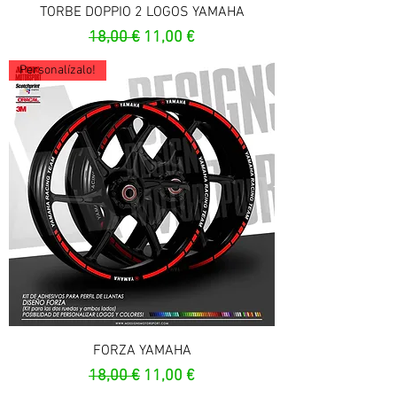
TORBE DOPPIO 2 LOGOS YAMAHA
Prix original
Prix promotionnel
18,00 €
11,00 €
Personalízalo!
FORZA YAMAHA
Prix original
Prix promotionnel
18,00 €
11,00 €