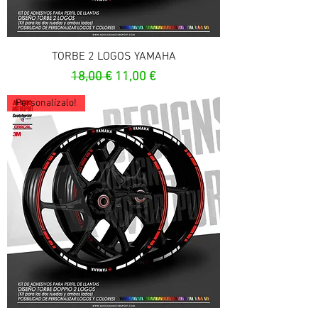
TORBE 2 LOGOS YAMAHA
Prix original
Prix promotionnel
18,00 €
11,00 €
Personalízalo!