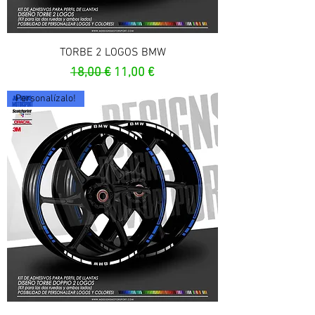
TORBE 2 LOGOS BMW
Prix original
Prix promotionnel
18,00 €
11,00 €
Personalízalo!