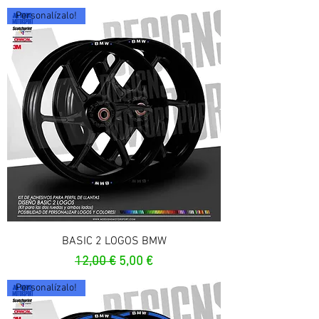
Personalízalo!
BASIC 2 LOGOS BMW
Prix original
Prix promotionnel
12,00 €
5,00 €
Personalízalo!