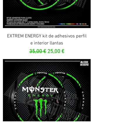
EXTREM ENERGY kit de adhesivos perfil
e interior llantas
Prix original
Prix promotionnel
35,00 €
25,00 €