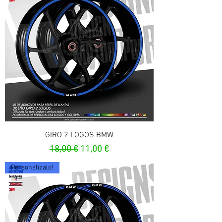
GIRO 2 LOGOS BMW
Prix original
Prix promotionnel
18,00 €
11,00 €
Personalízalo!