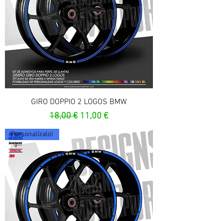
GIRO DOPPIO 2 LOGOS BMW
Prix original
Prix promotionnel
18,00 €
11,00 €
Personalízalo!