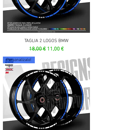
TAGLIA 2 LOGOS BMW
Prix original
Prix promotionnel
18,00 €
11,00 €
Personalízalo!