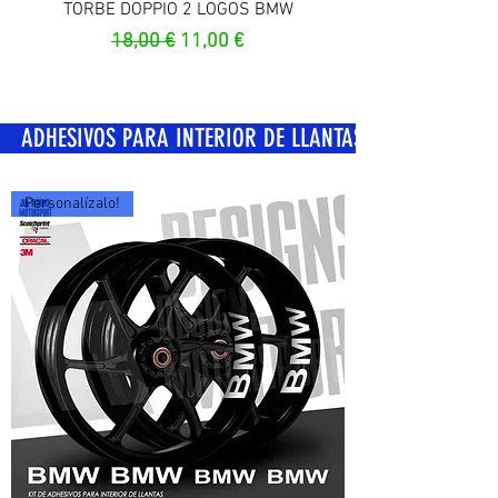
TORBE DOPPIO 2 LOGOS BMW
Prix original
Prix promotionnel
18,00 €
11,00 €
OS PARA INTERIOR DE LLANTAS
Personalízalo!