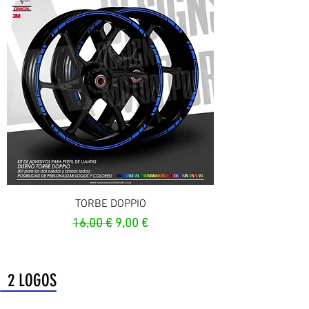
TORBE DOPPIO
Prix original
Prix promotionnel
16,00 €
9,00 €
2 LOGOS