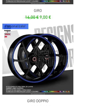
GIRO
Prix original
Prix promotionnel
16,00 €
9,00 €
Personalízalo!
GIRO DOPPIO