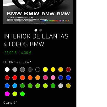
INTERIOR DE LLANTAS
4 LOGOS BMW
Prix
Prix
 23,00 € 
14,00 €
original
promotionnel
COLOR 1 -LOGOS-
*
Quantité
*