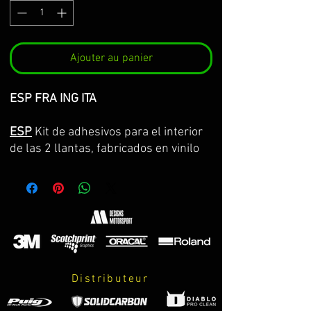
Ajouter au panier
ESP FRA ING ITA
ESP
Kit de adhesivos para el interior
de las 2 llantas, fabricados en vinilo
Premium de la máxima calidad.
Lo servimos por partes completas,
con la curvatura de la llanta y con
transportador para facilitar su
colocación. GARANTIA DE
CONSERVACION DE COLOR, ASPECTO
Y DIMENSIONES DURANTE 8 AÑOS.
Distributeur
El kit incluye: