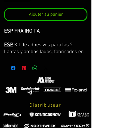
Ajouter au panier
ESP FRA ING ITA
ESP
Kit de adhesivos para las 2
llantas y ambos lados, fabricados en
vinilo Premium de la máxima calidad.
Lo servimos por partes completas,
con la curvatura de la llanta y con
transportador para facilitar su
colocación. GARANTIA DE
CONSERVACION DE COLOR, ASPECTO
Y DIMENSIONES DURANTE 8 AÑOS.
Distributeur
El kit incluye:
-adhesivos.
-instrucciones de cuidados y montaje.