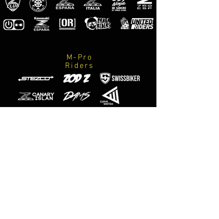
M-Pro
Riders
Photographes
officiels
M-Designs