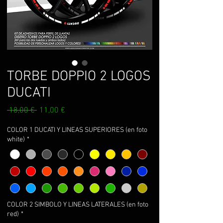
TORBE DOPPIO 2 LOGOS
DUCATI
Prix
Prix
 18,00 € 
11,00 €
original
promotionnel
COLOR 1 DUCATI Y LINEAS SUPERIORES (en foto
white)
*
COLOR 2 SIMBOLO Y LINEAS LATERALES (en foto
red)
*