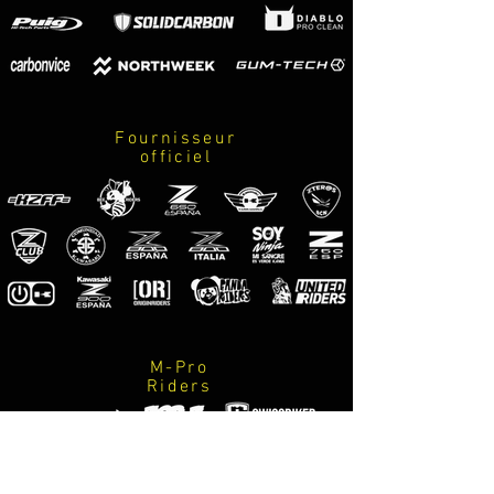
Fournisseur
officiel
M-Pro
Riders