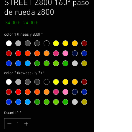
STREET Z800 160º paso
de rueda z800
Prix
Prix
 34,00 € 
24,00 €
original
promotionnel
color 1 (líneas y 800)
*
color 2 (kawasaki y Z)
*
Quantité
*