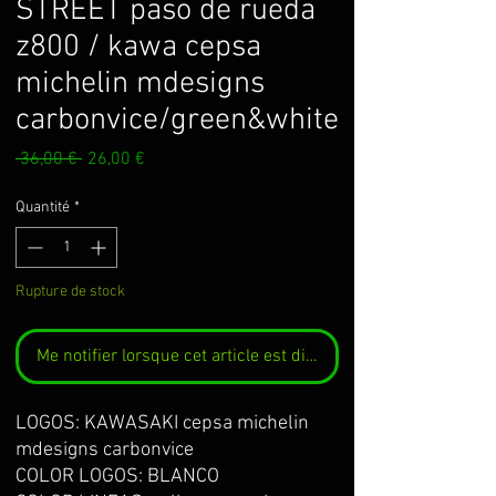
STREET paso de rueda
z800 / kawa cepsa
michelin mdesigns
carbonvice/green&white
Prix
Prix
 36,00 € 
26,00 €
original
promotionnel
Quantité
*
Rupture de stock
Me notifier lorsque cet article est disponible
LOGOS: KAWASAKI cepsa michelin
mdesigns carbonvice
COLOR LOGOS: BLANCO