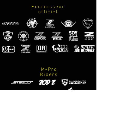
kawasaki
Fournisseur
marca neumaticos
officiel
marca escape
marca accesorios / suspensiones / equipacion
especializada / m-designs motorsport / logo
z800
M-Pro
Riders
Photographes
officiels
M-Designs