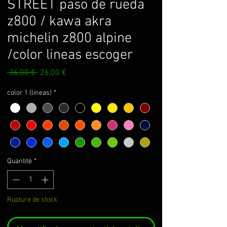
STREET paso de rueda
z800 / kawa akra
michelin z800 alpine
/color lineas escoger
Prix
Prix
 36,00 € 
26,00 €
original
promotionnel
color 1 (líneas)
*
Quantité
*
Rupture de stock