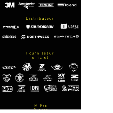
2 logos pequeños
PERSONALIZABLE AL 100%!
opción 2 (de abajo a arriba):
lineas
Distributeur
kawasaki
logo apaisado
2 logos pequeños
2 logos pequeños
SE RECOMIENDA (de abajo a arriba):
lineas
kawasaki
Fournisseur
marca neumaticos
officiel
marca escape
marca accesorios / suspensiones / equipacion
especializada / m-designs motorsport / logo
z800
M-Pro
Riders