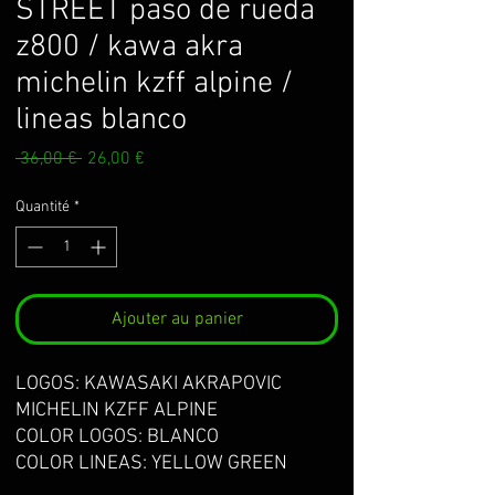
STREET paso de rueda
z800 / kawa akra
michelin kzff alpine /
lineas blanco
Prix
Prix
 36,00 € 
26,00 €
original
promotionnel
Quantité
*
Ajouter au panier
LOGOS: KAWASAKI AKRAPOVIC
MICHELIN KZFF ALPINE
COLOR LOGOS: BLANCO
COLOR LINEAS: YELLOW GREEN
KAWA