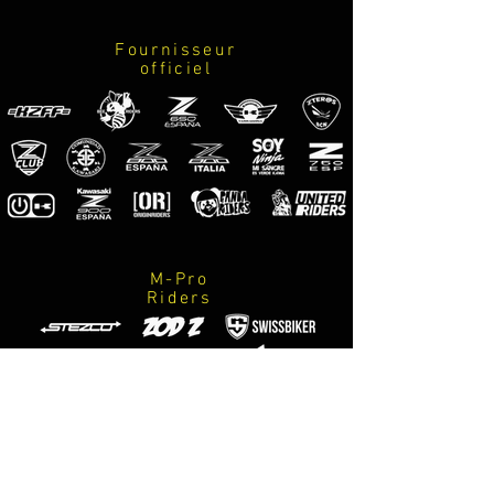
lineas
kawasaki
Fournisseur
marca neumaticos
officiel
marca escape
marca accesorios / suspensiones / equipacion
especializada / m-designs motorsport / logo
z800
M-Pro
Riders
Photographes
officiels