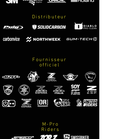
refuerzo e instrucciones de montaje.
Distributeur
Fournisseur
officiel
M-Pro
Riders