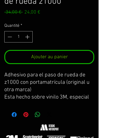
de rueda z1000
Prix
Prix
 34,00 € 
24,00 €
original
promotionnel
Quantité
*
Ajouter au panier
Adhesivo para el paso de rueda de
z1000 con portamatrícula (original u
otra marca)
Esta hecho sobre vinilo 3M, especial
para zonas con poca adhesión. El kit
incluye: adhesivo paso de rueda,
adhesivo de prueba para practicar y
centrar la colocación antes de poner
el definitivo, lapiz adhesivo 3M de