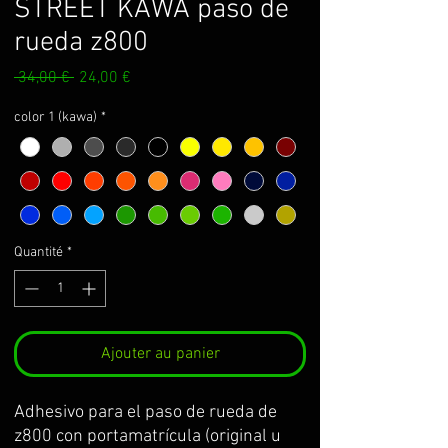
STREET KAWA paso de
rueda z800
Prix
Prix
 34,00 € 
24,00 €
original
promotionnel
color 1 (kawa)
*
Quantité
*
Ajouter au panier
Adhesivo para el paso de rueda de 
z800 con portamatrícula (original u 