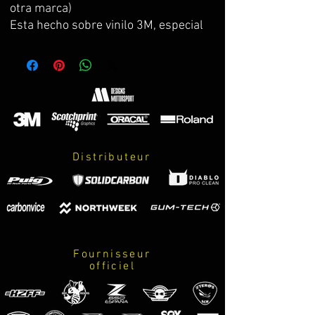
otra marca)
Esta hecho sobre vinilo 3M, especial 
para zonas con poca adhesión. El kit 
incluye: adhesivo paso de rueda, 
adhesivo de prueba para practicar y 
centrar la colocación antes de poner 
el definitivo, lápiz de adhesivo 3M 
como refuerzo e instrucciones de 
montaje.
Distributeur
Fournisseur
officiel