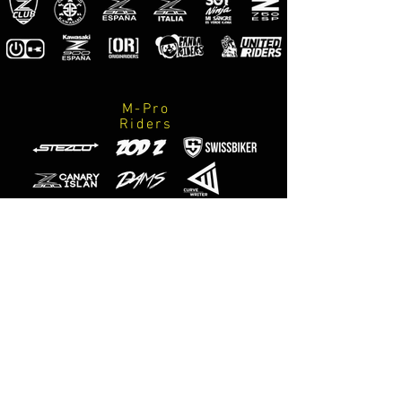
M-Pro
Riders
Photographes
officiels
M-Designs