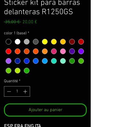
Sticker kit para barras
delanteras R1250GS
Prix
Prix
 35,00 € 
20,00 €
original
promotionnel
color 1 (base)
*
Quantité
*
Ajouter au panier
ESP FRA ENG ITA