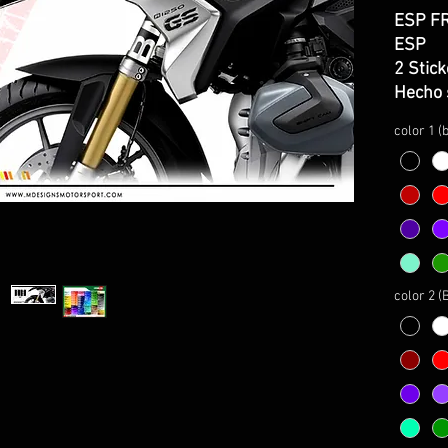
ESP FR
ESP
2 Stic
Hecho 
la máx
color 1 (
anti bu
El kit i
-Decor
la ima
-Instr
montaj
color 2 
FRA
2 Stic
Fait s
qualit