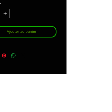
lles et une installation facile.
*
nclut:
ation complète montrée dans
ctions de soins et de
Ajouter au panier
e.
kers for bmw R1250gs
n vinyl 3M premium of the
m quality with properties
bbles and easy aplication.
 includes:
ete decoration showed in the
ctions of care and assembly.