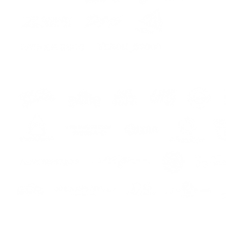
hes
s
s