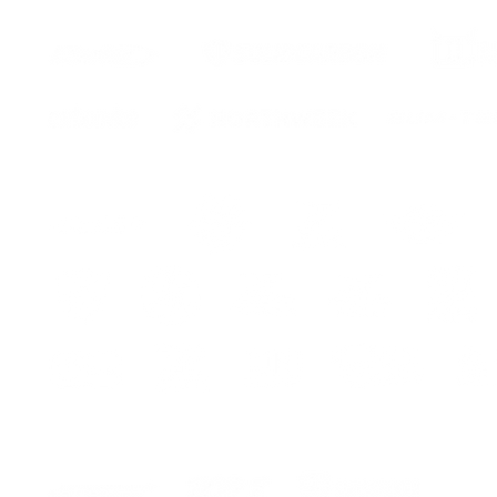
ITA
eur
2 Stic
Fatto 
massim
bolle e
Il kit i
-Decor
nell'i
ur
-Istruz