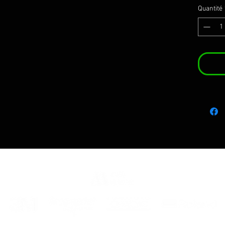
anti bu
Quantité
Le kit i
-Décor
l'image
-Instru
montag
ENG
2 Stic
Made o
maximu
anti bu
The kit
-Compl
image
-Instru