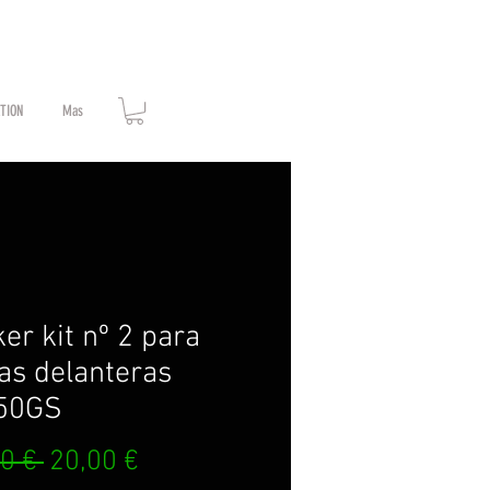
ATION
Mas
ker kit nº 2 para
as delanteras
50GS
Prix
Prix
0 € 
20,00 €