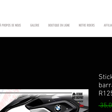
À PROPOS DE NOUS
GALERIE
BOUTIQUE EN LIGNE
NOTRE RIDERS
AFFILI
Stic
barr
R12
 35,0