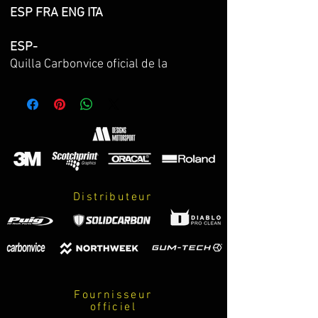
ESP FRA ENG ITA
ESP-
Quilla Carbonvice oficial de la
European ZCup para
z900
y
z900
E
en
negro metálizado, se incluye protector
térmico para el interior de la quilla y
anclajes.
Para Kawasaki z900 o z900E
CON O SIN CATALIZADOR y CON
COLECTORES ORIGINALES Y DE
CUALQUIER FABRICANTE EXCEPTO SC
Distributeur
y ARROW
Agotada? puedes realizar reserva en
el siguiente
link:
https://www.mdesignsmotorspo
rt.com/reservaquillacarbonvice
Fournisseur
FRA-
officiel