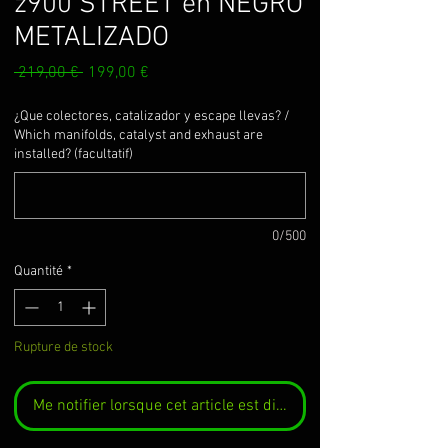
z900 STREET en NEGRO
METALIZADO
Prix
Prix
 219,00 € 
199,00 €
original
promotionnel
¿Que colectores, catalizador y escape llevas? /
Which manifolds, catalyst and exhaust are
installed? (facultatif)
0/500
Quantité
*
Rupture de stock
Me notifier lorsque cet article est disponible