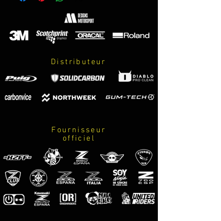
resistente al UVP, a los impactos y a
posibles rasguños.
Distributeur
Fournisseur
officiel