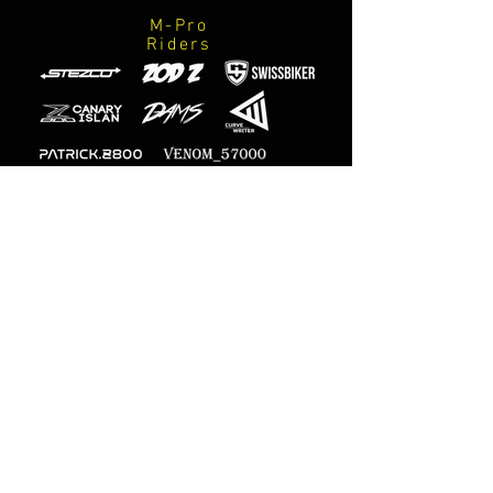
M-Pro
Riders
Photographes
officiels
M-Designs