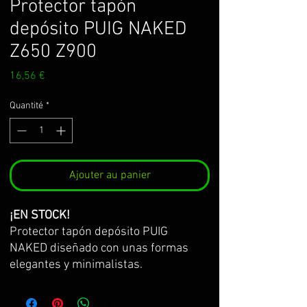
Protector tapón
depósito PUIG NAKED
Z650 Z900
Prix
16,56 €
Quantité
*
Ajouter au panier
¡EN STOCK!
Protector tapón depósito PUIG
NAKED diseñado con unas formas
elegantes y minimalistas.
específico para Z650 / Z900
Características del material: