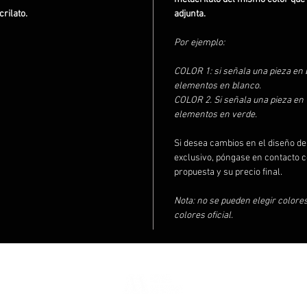
crilato.
adjunta.
Por ejemplo:
COLOR 1: si señala una pieza en b
elementos en blanco.
COLOR 2. Si señala una pieza en v
elementos en verde.
Si desea cambios en el diseño de
exclusivo, póngase en contacto c
propuesta y su precio final.
Nota: no se pueden elegir colore
colores oficial.