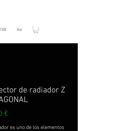
ATION
Mas
ector de radiador Z
AGONAL
Prix
0 €
iador es uno de los elementos