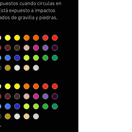
puestos cuando circulas en
Está expuesto a impactos
dos de gravilla y piedras,
s e incluso pájaros.
¡Es
orio protegerlo!.
con una de nuestros
ores de radiador exclusivos:
, cambia el look, combina el
 con tu moto y
¡te
izamos que tu moto no pasará
rcibida!.
*