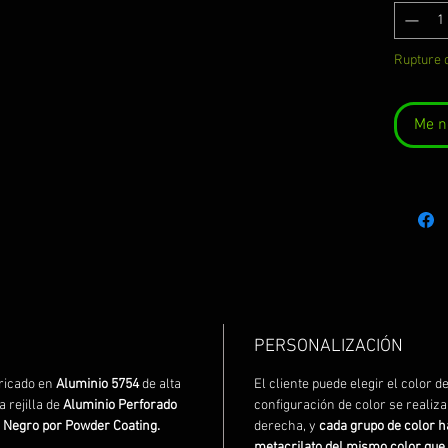
Rupture 
Me no
PERSONALIZACIÓN
bricado en
Aluminio 5754
de alta
El cliente puede elegir el color d
 rejilla de
Aluminio Perforado
configuración de color se realiza
n
Negro por Powder Coating.
derecha, y
cada grupo de color h
metacrilato del mismo color que