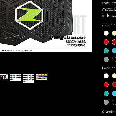
más ex
moto. 
indesea
insecto
color 1
*
obligat
Hazlo 
protect
protege
diseño
garant
Color 2
*
desape
Quantité