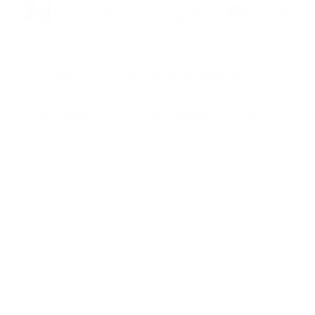
eur
ur