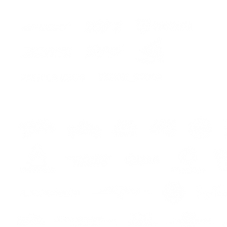
hes
s
s