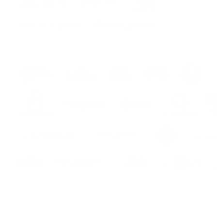
hes
s
s
Paiement en ligne sécurisé