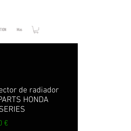
ATION
Mas
ector de radiador
.PARTS HONDA
SERIES
Prix
0 €