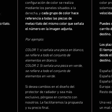
configuración de color se realiza
color pro
mediante los paneles situados a la
solemos
.
derecha, y
cada grupo de color hace
velocida
referencia a todas las piezas de
rilato.
metacrilato del mismo color que señala
Puedes c
el número en la imagen adjunta.
carrito 
destino.
Por ejemplo:
Los plaz
COLOR 1: si señala una pieza en blanco,
El tiemp
se refiere a todo el conjunto de
desde el
elementos en blanco.
destino.
COLOR 2. Si señala una pieza en verde,
se refiere a todo el conjunto de
España (
elementos en verde.
España 
España 
Si desea cambios en el diseño del
Europa:
protector de radiador y sea más
Resto d
exclusivo, póngase en contacto con
nosotros. Le facilitaremos la propuesta
Una vez 
y su precio final.
un mail 