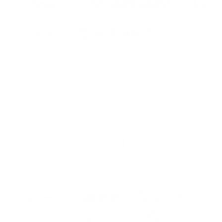
eur
ur