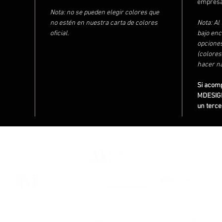
empresa
Nota: no se pueden elegir colores que
no estén en nuestra carta de colores
Nota: Al
oficial.
bajo enc
opciones
(colore
hacer na
Si acom
MDESIGN
un terce