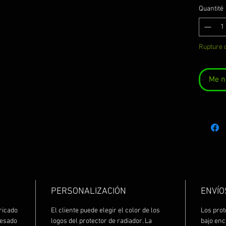
Quantité
Rupture 
Me no
PERSONALIZACIÓN
ENVÍO
ricado
El cliente puede elegir el color de los
Los prot
resado
logos del protector de radiador. La
bajo en