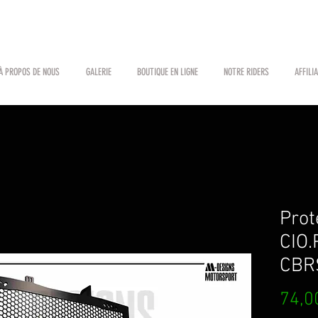
À PROPOS DE NOUS
GALERIE
BOUTIQUE EN LIGNE
NOTRE RIDERS
AFFILI
Prot
CIO
CBR
74,0