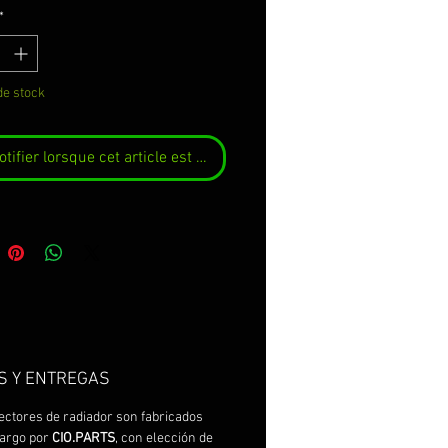
*
de stock
tifier lorsque cet article est disponible
S Y ENTREGAS
ectores de radiador son fabricados
cargo por
CIO.PARTS
, con elección de