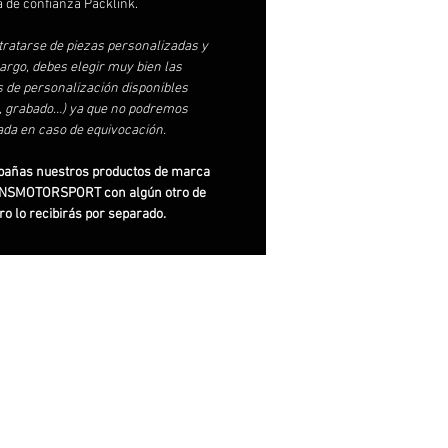
 de confianza Packlink.
 tratarse de piezas personalizadas y
argo, debes elegir muy bien las
 de personalización disponibles
s, grabado…) ya que no podremos
da en caso de equivocación.
pañas nuestros productos de marca
SMOTORSPORT con algún otro de
ro lo recibirás por separado.