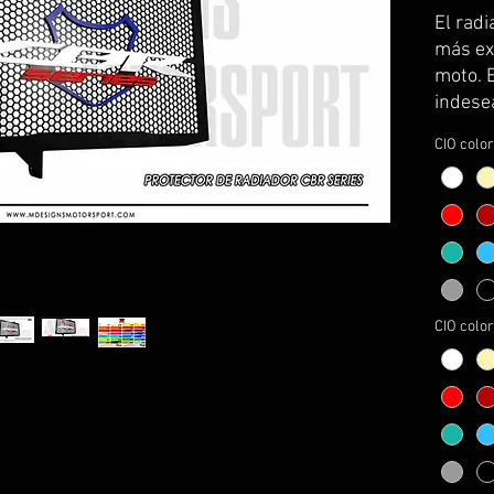
El rad
más ex
moto. 
indesea
insecto
CIO color
obligat
Hazlo 
protect
protege
diseño
garant
CIO color
desape