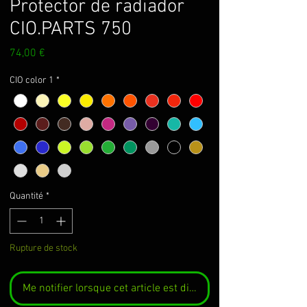
Protector de radiador
CIO.PARTS 750
Prix
74,00 €
CIO color 1
*
Quantité
*
Rupture de stock
Me notifier lorsque cet article est disponible