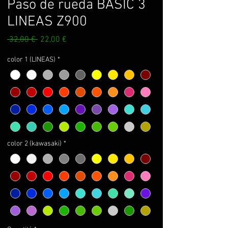
Paso de rueda BASIC 3
LINEAS Z900
Prix
Prix
 32,00 € 
22,00 €
original
promotionnel
color 1 (LINEAS)
*
color 2 (kawasaki)
*