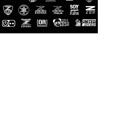
M-Pro
Riders
Photographes
officiels
M-Designs