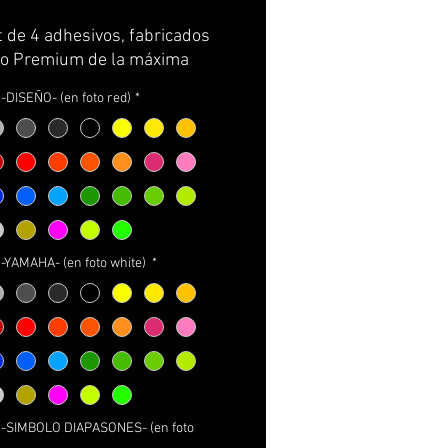
t de 4 adhesivos, fabricados
ilo Premium de la máxima
.
-DISEÑO- (en foto red)
*
 EL INTERIOR DE LA LLANTA
E DEL PERFIL*
vimos por partes completas,
curvatura de la llanta y con
rtador para facilitar su
ción. GARANTIA DE
RVACION DE COLOR,
-YAMAHA- (en foto white)
*
TO Y DIMENSIONES DURANTE
.
ncluye:
ivos.
ucciones de cuidados y
e.
-SIMBOLO DIAPASONES- (en foto