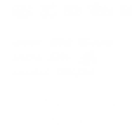
FOR 8 
The kit
- stick
- instr
assemb
CUSTO
COLOR 
COLOR 
COLOR 3
ITA
Kit 
Premiu
*COPRE
E PART
Lo ser
la curv
hes
s
traspor