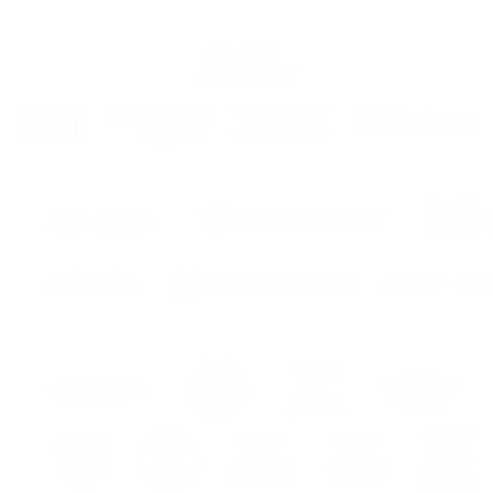
Le kit i
- des a
- des i
monta
PERSO
COULEU
COULEU
COULEU
eur
ENG
Ki
Premiu
*COVER
AND PA
We serv
the cur
carrier
ur
GUARA
COLOR