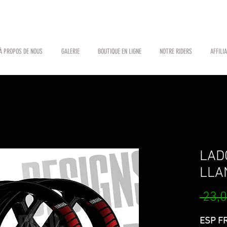
À PROPOS DE NOUS
GALERIE
BOUTIQUE EN LIGNE
NOTRE RIDERS
AFFILI
LAD
LLA
 23,0
ESP FR