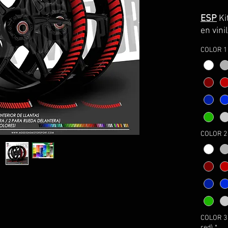
ESP
Ki
en vin
calidad
COLOR 1 
*CUBRE
Y PART
Lo ser
con la 
transpo
coloca
CONSE
COLOR 2 
ASPEC
8 AÑOS
El kit i
-adhes
-instr
montaj
COLOR 3 
red)
*