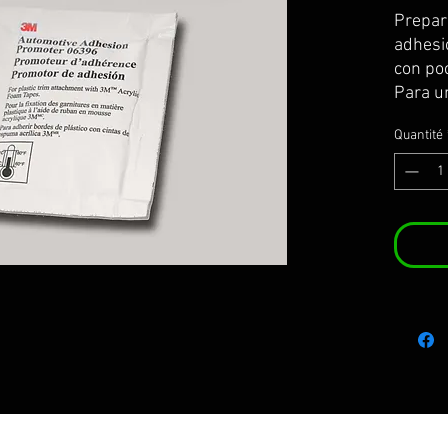
Prepar
adhesió
con po
Para un
necesa
Quantité
Para g
Para l
combus