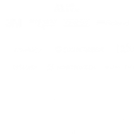
eur
ur