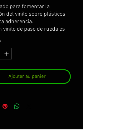
ado para fomentar la
n del vinilo sobre plásticos
ca adherencia.
 vinilo de paso de rueda es
rio 1 sobre.
*
uardabarros trasero 1 sobre.
aterales de depósito de
tible, 2 sobres.
Ajouter au panier