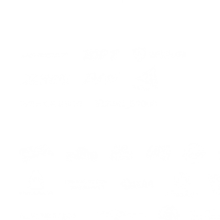
hes
s
s