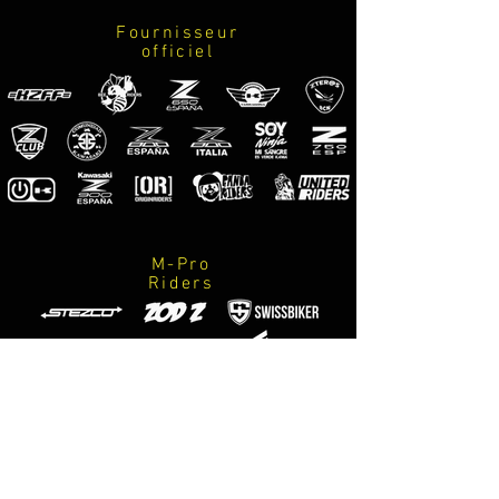
LAS IMAGENES DEL PRODUCTO*
Fournisseur
officiel
FRA
Sticker kit pour z900 et z900e 2020-
24
Fabriqué en vinyle 3M premium de
haute qualité avec propriétés anti-
bulles, spécialement pour les zones à
faible adhérence et installation
faciale.
M-Pro
Riders
Le kit comprend :
-décoration complète (côté droit et
côté gauche)
-Instructions de soins et
d’installation.
Photographes
*CONSULTEZ LES COULEURS DE
officiels
M-Designs