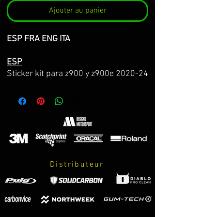
Ajouter au panier
ESP FRA ENG ITA
ESP
Sticker kit para z900 y z900e 2020-24
Hecho en vinilo 3M premium de la
máxima calidad con propiedades anti
burbujas, especial para zonas con
poca adhesión y facil instalación.
El kit incluye:
-Decoración completa (lado derecho y
Distributeur
lado izquierdo)
-Instrucciones de cuidados y
instalación.
*CONSULTA COLORES DE TU Z900 EN