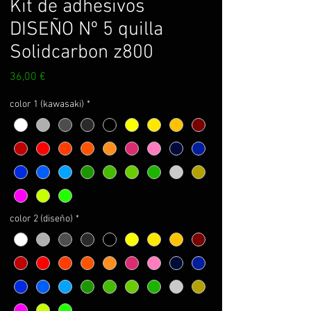
Kit de adhesivos
DISEÑO Nº 5 quilla
Solidcarbon z800
Prix
36,00 €
color 1 (kawasaki)
*
color 2 (diseño)
*