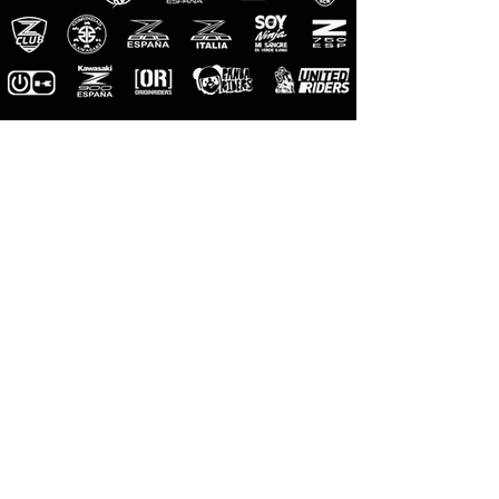
M-Pro
Riders
Photographes
officiels
M-Designs