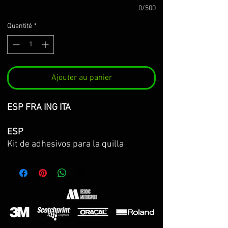
0/500
Quantité
*
Ajouter au panier
ESP FRA ING ITA
ESP
Kit de adhesivos para la quilla
Carbonvice RACING
z900/z900E 25-
26-27
Hecho sobre vinilo 3M premium de la
máxima calidad.
El kit incluye:
-kit de adhesivos para la quilla