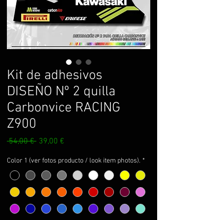
Kit de adhesivos
DISEÑO Nº 2 quilla
Carbonvice RACING
Z900
Prix
Prix
 54,00 € 
39,00 €
original
promotionnel
Color 1 (ver fotos producto / look item photos).
*