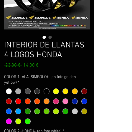
INTERIOR DE LLANTAS
4 LOGOS HONDA
Prix
Prix
 23,00 € 
14,00 €
original
promotionnel
COLOR 1 -ALA (SIMBOLO)- (en foto golden
yellow)
*
COLOR 2 -HONDA- (en foto white)
*