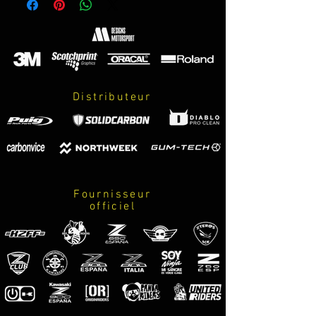
con la curvatura de la llanta y con
transportador para facilitar su
colocación. GARANTIA DE
CONSERVACION DE COLOR, ASPECTO
Y DIMENSIONES DURANTE 8 AÑOS.
Distributeur
El kit incluye:
-4 adhesivos.
-instrucciones de cuidados y montaje.
PERSONALIZABLES:
Fournisseur
COLOR 1: logos
officiel
COLOR 2: simbolo
FRA
Kit d'adhésifs pour l'intérieur de
les 2 jantes, fabriqués comme vinyle
Premium de la qualité maximale.
Nous le servons par parties