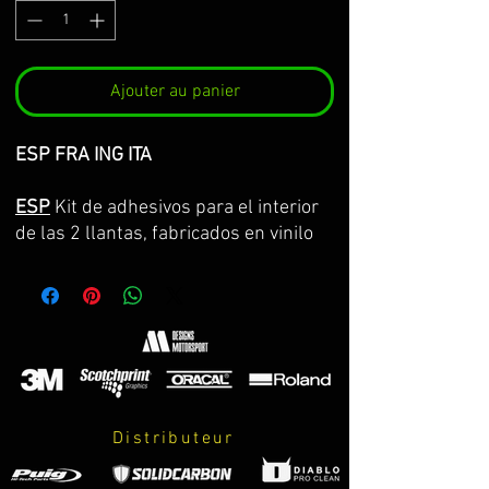
Ajouter au panier
ESP FRA ING ITA
ESP
Kit de adhesivos para el interior
de las 2 llantas, fabricados en vinilo
Premium de la máxima calidad.
Lo servimos por partes completas,
con la curvatura de la llanta y con
transportador para facilitar su
colocación. GARANTIA DE
CONSERVACION DE COLOR, ASPECTO
Y DIMENSIONES DURANTE 8 AÑOS.
Distributeur
El kit incluye: