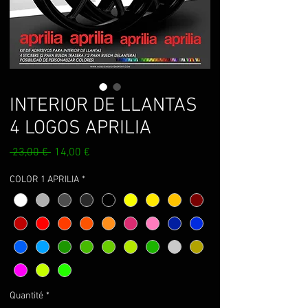
INTERIOR DE LLANTAS
4 LOGOS APRILIA
Prix
Prix
 23,00 € 
14,00 €
original
promotionnel
COLOR 1 APRILIA
*
Quantité
*