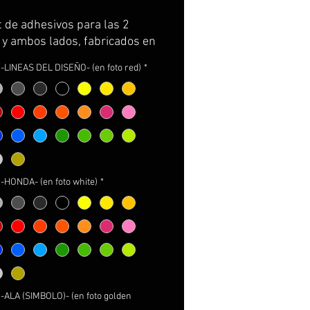
t de adhesivos para las 2
s y ambos lados, fabricados en
 Premium de la máxima
-LINEAS DEL DISEÑO- (en foto red)
*
.
vimos por partes completas,
curvatura de la llanta y con
rtador para facilitar su
ción. GARANTIA DE
RVACION DE COLOR,
TO Y DIMENSIONES DURANTE
-HONDA- (en foto white)
*
.
ncluye:
ivos.
ucciones de cuidados y
e.
-ALA (SIMBOLO)- (en foto golden
NALIZABLES: