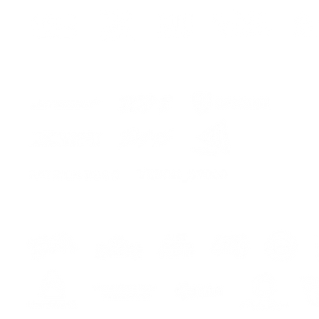
- stick
- instr
assemb
CUSTO
COLOR 1
COLOR 
COLOR 3
ITA
Kit 
ed entr
Premiu
Lo ser
la curv
traspor
colloc
CONSE
ASPETT
hes
s