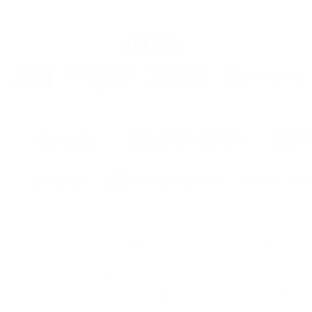
- des i
monta
PERSO
COULEU
COULEU
COULEUR
ENG
St
sides.
eur
the ma
We serv
the cur
carrier
GUARA
COLOR
FOR 8 
ur
The kit