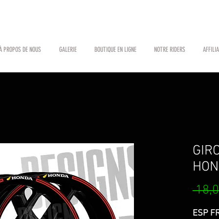
À PROPOS DE NOUS
GALERIE
BOUTIQUE EN LIGNE
NOTRE RIDERS
AFFILI
GIR
HON
 18,0
ESP FR