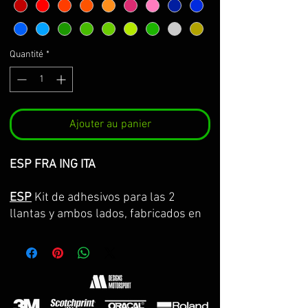
Quantité
*
Ajouter au panier
ESP FRA ING ITA
ESP
Kit de adhesivos para las 2
llantas y ambos lados, fabricados en
vinilo Premium de la máxima calidad.
Lo servimos por partes completas,
con la curvatura de la llanta y con
transportador para facilitar su
colocación. GARANTIA DE