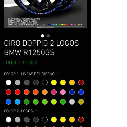
GIRO DOPPIO 2 LOGOS
BMW R1250GS
Prix
Prix
 18,00 € 
11,00 €
original
promotionnel
COLOR 1 -LINEAS DEL DISEÑO-
*
COLOR 2 -LOGOS-
*