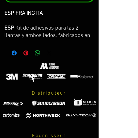
ESP FRA ING ITA
ESP
Kit de adhesivos para las 2
llantas y ambos lados, fabricados en
vinilo Premium de la máxima calidad.
Lo servimos por partes completas,
con la curvatura de la llanta y con
transportador para facilitar su
colocación. GARANTIA DE
CONSERVACION DE COLOR, ASPECTO
Y DIMENSIONES DURANTE 8 AÑOS.
Distributeur
El kit incluye:
-adhesivos.
-instrucciones de cuidados y montaje.
PERSONALIZABLES:
Fournisseur