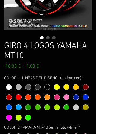
GIRO 4 LOGOS YAMAHA
MT10
Prix
Prix
 18,00 € 
11,00 €
original
promotionnel
COLOR 1 -LINEAS DEL DISEÑO- (en foto red)
*
COLOR 2 YAMAHA MT-10 (en la foto white)
*