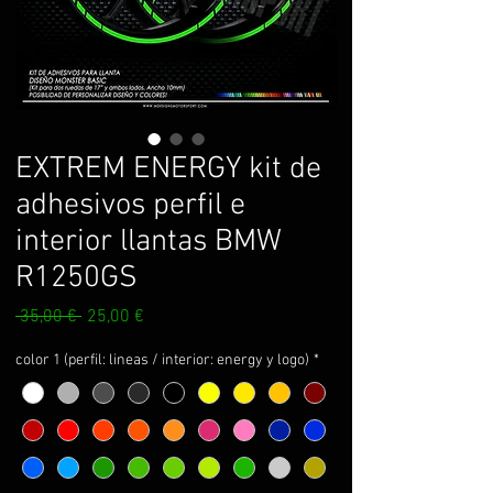
EXTREM ENERGY kit de
adhesivos perfil e
interior llantas BMW
R1250GS
Prix
Prix
 35,00 € 
25,00 €
original
promotionnel
color 1 (perfil: lineas / interior: energy y logo)
*