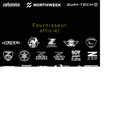
Logos prefijados
*MIRAR AMPLIACIÓN DE 
Fournisseur
INFORMACIÓN A PIE DE PÁGINA*
officiel
M-Pro
Riders