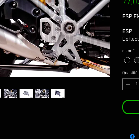
77,0
ESP E
ESP
Deflec
modelo
color
*
proteg
motocic
parte d
Quantité
permite
motoci
harmon
motocic
Estos 
ABS, e
colore
unas i
una cor