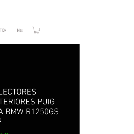
ATION
Mas
LECTORES
TERIORES PUIG
A BMW R1250GS
9