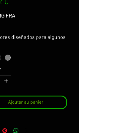
Prix
2 €
NG FRA
tores diseñados para algunos
s de motocicleta BMW para
er zonas huecas de la
leta. Estos deflectores a
e cumplir con su función,
*
n mejorar la estética de la
cleta y dar una mayor
ía al conjunto de la
leta.
deflectores fabricados en
Ajouter au panier
stan disponibles en varios
s según modelos. Se sirven
nstrucciones de montaje para
recta y rápida fijación.