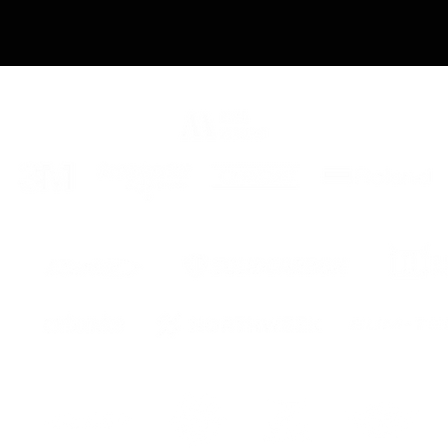
ENG
REAR 
Deflec
motorc
areas 
deflect
functio
looks o
greater
ABS def
eur
various
Assemb
for a c
FRA
DÉFLE