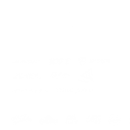
PUIG me
ur
déflect
couvrir
moto e
occasi
contre
arrière
selon 