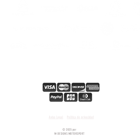
hes
s
s
Paiement en ligne sécurisé
Condiciones y términos generales
Aviso Legal
Política de privacidad
© 2025 por
M-DESIGNS MOTORSPORT