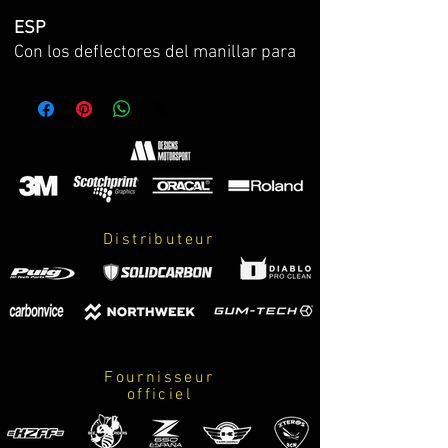
ESP
Con los deflectores del manillar para
BMW de Puig conseguirás desviar el
impacto directo del aire sobre el torso
del piloto durante la conducción,
reduciendo la fatiga y dotando a la
moto de una nueva línea
aerodinámica. Además, protegen
partes sensibles del motorista como
Distributeur
los hombros.
Añádelos a la cúpula Puig Touring
para una mayor sensación de confort
y un estilo 100% rutero.
Fournisseur
officiel
ENG
BMW HANDLEBAR DEFLECTOR