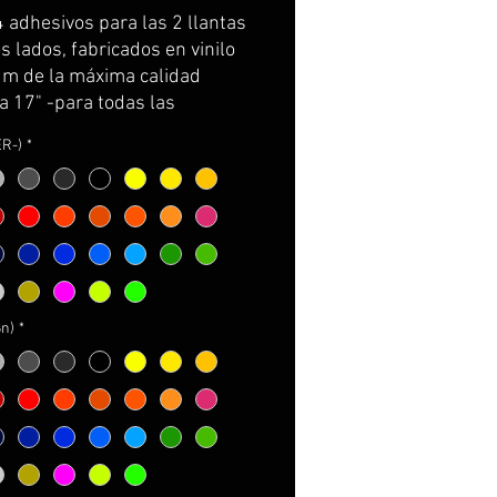
original
promotionnel
4 adhesivos para las 2 llantas 
 lados, fabricados en vinilo 
m de la máxima calidad 
 17" -para todas las 
ki-)
ER-)
*
e por partes y con 
rtador para facilitar su 
ión.
incluye: adhesivos e 
ciones de cuidados y 
e.
6n)
*
NALIZABLES!
 AMPLIACIÓN DE 
ACIÓN A PIE DE PÁGINA*