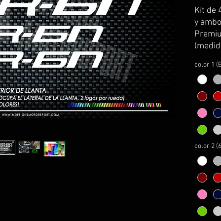
Kit de 
y ambos
Premiu
(medida
kawasa
color 1 (
Se sirv
transpo
colocac
El kit 
instruc
montaj
color 2 (
PERSO
*MIRAR
INFORM