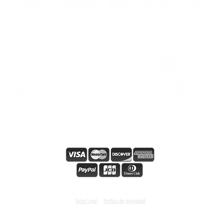
hes
s
s
Paiement en ligne sécurisé
Condiciones y términos generales
Aviso Legal
Política de privacidad