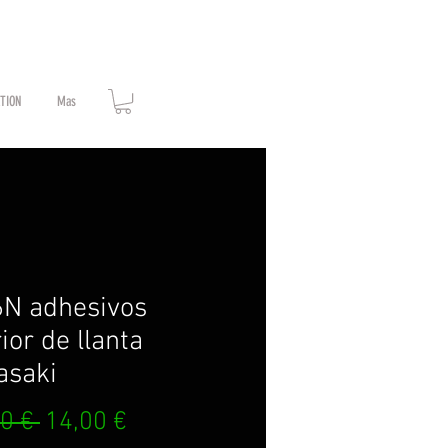
ATION
Mas
N adhesivos
rior de llanta
asaki
Prix
Prix
0 € 
14,00 €