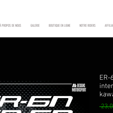
À PROPOS DE NOUS
GALERIE
BOUTIQUE EN LIGNE
NOTRE RIDERS
AFFILI
ER-6
inte
kaw
 23,0