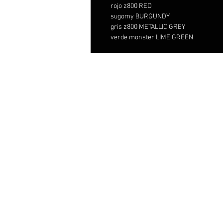
rojo z800 RED
sugomy BURGUNDY
gris z800 METALLIC GREY
verde monster LIME GREEN
Distribut